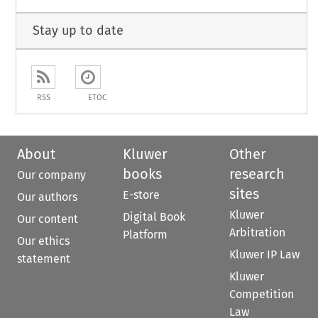
Stay up to date
RSS
ETOC
About
Kluwer
Other
books
research
Our company
sites
E-store
Our authors
Kluwer
Digital Book
Our content
Arbitration
Platform
Our ethics
Kluwer IP Law
statement
Kluwer
Competition
Law