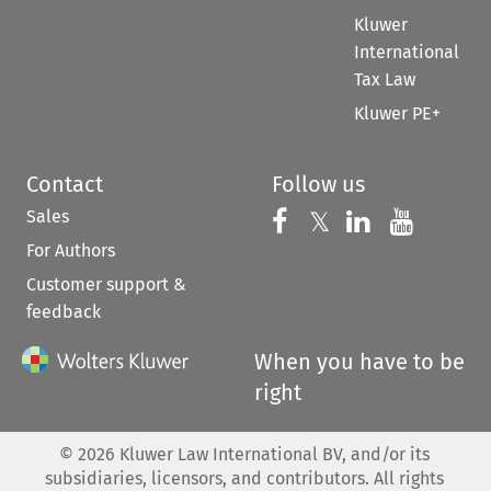
Kluwer
International
Tax Law
Kluwer PE+
Contact
Follow us
Sales
Follow us on 
Follow us on Fac
𝕏
Follow us 
Follow
For Authors
Customer support &
feedback
When you have to be
right
©
2026
Kluwer Law International BV, and/or its
subsidiaries, licensors, and contributors. All rights