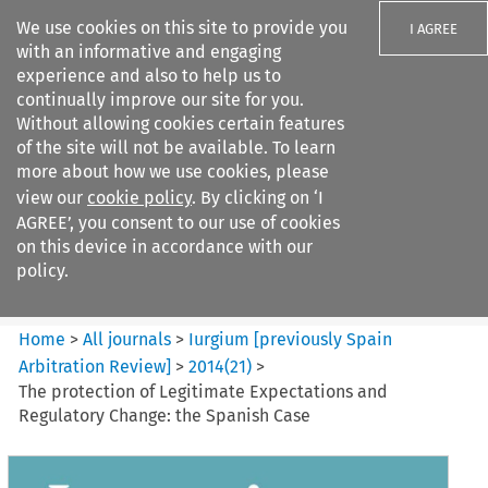
We use cookies on this site to provide you
I AGREE
with an informative and engaging
experience and also to help us to
continually improve our site for you.
Without allowing cookies certain features
of the site will not be available. To learn
Search filters
more about how we use cookies, please
Search content but
view our
cookie policy
. By clicking on ‘I
Iurgium %5Bpreviously Spain
AGREE’, you consent to our use of cookies
Arbitration ...
on this device in accordance with our
policy.
Citation search
Home
>
All journals
>
Iurgium [previously Spain
Arbitration Review]
>
2014
(
21
)
>
The protection of Legitimate Expectations and
Regulatory Change: the Spanish Case