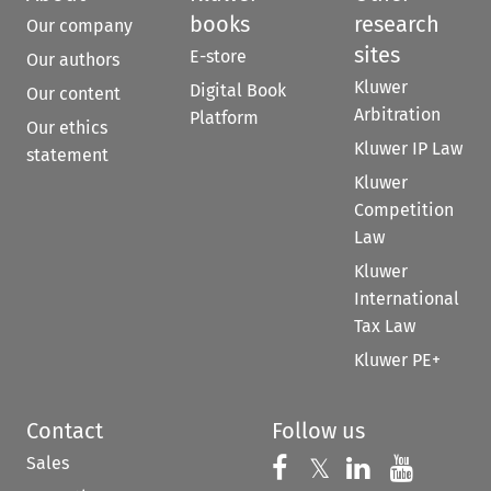
books
research
Our company
sites
E-store
Our authors
Kluwer
Digital Book
Our content
Arbitration
Platform
Our ethics
Kluwer IP Law
statement
Kluwer
Competition
Law
Kluwer
International
Tax Law
Kluwer PE+
Contact
Follow us
Sales
Follow us on 
Follow us on Fac
𝕏
Follow us 
Follow