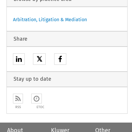
Arbitration, Litigation & Mediation
Share
𝕏
Stay up to date
RSS
ETOC
About
Kluwer
Other