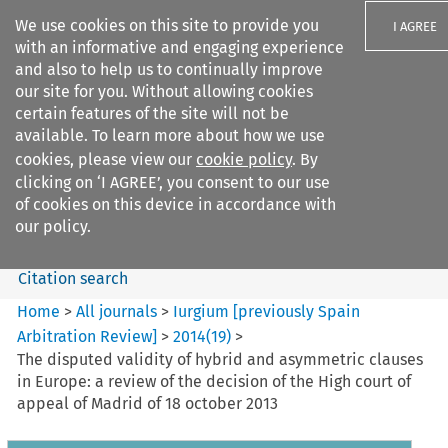
We use cookies on this site to provide you
I AGREE
with an informative and engaging experience
and also to help us to continually improve
our site for you. Without allowing cookies
certain features of the site will not be
available. To learn more about how we use
Search filters
cookies, please view our
cookie policy
. By
Search content but
clicking on ‘I AGREE’, you consent to our use
Iurgium %5Bpreviously Spain
of cookies on this device in accordance with
Arbitration ...
our policy.
Citation search
Home
>
All journals
>
Iurgium [previously Spain
Arbitration Review]
>
2014
(
19
)
>
The disputed validity of hybrid and asymmetric clauses
in Europe: a review of the decision of the High court of
appeal of Madrid of 18 october 2013