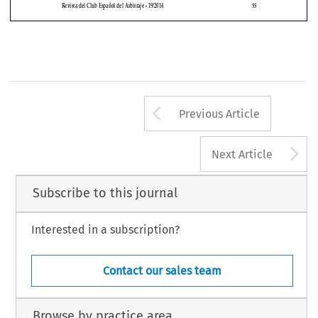


Revista del Club Español del Arbitraje - 19/2014 
55
Arrow button us
Previous Article
A
Next Article
Subscribe to this journal
Interested in a subscription?
Contact our sales team
Browse by practice area