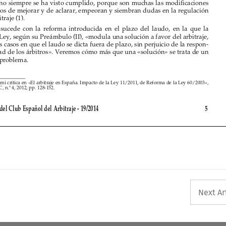

Tal  sucede  con  la  reforma  introducida  en  el  plazo  del  laudo,  en  la  que  la 
nueva Ley, según su Preámbulo (II), «modula una solución a favor del arbitraje, 

para los casos en que el laudo se dicta fuera de plazo, sin perjuicio de la respon-

sabilidad de los árbitros». Veremos cómo más que una «solución» se trata de un 
nuevo problema.



(1) 
V. mi crítica en «El arbitraje en España. Impacto de la Ley 11/2011, de Reforma de la Ley 60/2003», 
, n.º 4, 2012, pp. 128-152.
RJC


Revista del Club Español del Arbitraje - 19/2014 
5





Next Ar