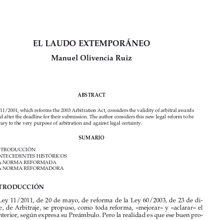
Artículos


EL LAUDO EXTEMPORÁnEO
Manuel Olivencia Ruiz

ABSTRACT

Law 11/2001, which reforms the 2003 Arbitration Act, considers the validity of arbitral awards 

issued after the deadline for their submission. The author considers this new legal reform to be 

contrary to the very purpose of arbitration and against legal certainty. 
SUMARiO

I.  
INTRODUCCIÓN

II.  
ANTECEDENTES HISTÓRICOS
III.  
LA NORMA REFORMADA

IV.  
LA NORMA REFORMADORA


i.     inTRODUCCiÓn
La Ley 11/2011, de 20 de mayo, de reforma de la Ley 60/2003, de 23 de di-

ciembre, de Arbitraje, se propuso, como toda reforma, «mejorar» y «aclarar» el 
texto anterior, según expresa su Preámbulo. Pero la realidad es que ese buen pro-

pósito no siempre se ha visto cumplido, porque son muchas las modificaciones 

que, lejos de mejorar y de aclarar, empeoran y siembran dudas en la regulación 
del arbitraje (1).
