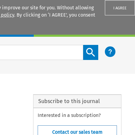
 improve our site for you. Without allowing
I AGREE
 policy
. By clicking on ‘I AGREE’, you consent
Login
Search content button
Subscribe to this journal
Interested in a subscription?
Contact our sales team