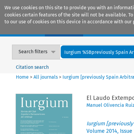
We use cookies on this site to provide you with an informat
cookies certain features of the site will not be available.
to our use of cookies on this device in accordance with our 
Home
Journals
Encyclopaedias
Search filters
Iurgium %5Bpreviously Spain Arbi
Citation search
Home
>
All journals
>
Iurgium [previously Spain Arbitr
El Laudo Extemp
Manuel Olivencia Rui
Iurgium [previously
Volume
2014
,
Issue 