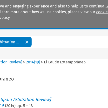
ive and engaging experience and also to help us to continually
 To learn more about how we use cookies, please view our
cookie
policy.
Manuals
Practice areas
tration ...
ation Review]
>
2014
(
19
)
>
El Laudo Extemporáneo
oráneo
z
 Spain Arbitration Review]
19
(
2014
) pp.
5
–
18