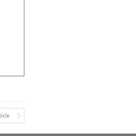
Arrow button used to open
ticle