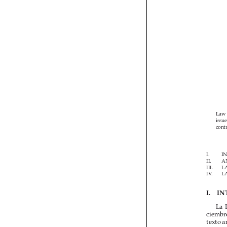



