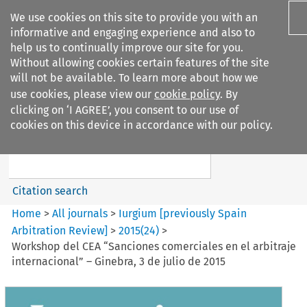
We use cookies on this site to provide you with an
informative and engaging experience and also to
help us to continually improve our site for you.
Without allowing cookies certain features of the site
will not be available. To learn more about how we
use cookies, please view our
cookie policy
. By
Search filters
clicking on ‘I AGREE’, you consent to our use of
Search content but
cookies on this device in accordance with our policy.
Iurgium %5Bpreviously Spain
Arbitration ...
Citation search
Home
>
All journals
>
Iurgium [previously Spain
Arbitration Review]
>
2015
(
24
)
>
Workshop del CEA “Sanciones comerciales en el arbitraje
internacional” – Ginebra, 3 de julio de 2015