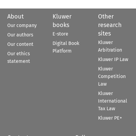
About
Kluwer
Other
books
research
Our company
sites
E-store
Our authors
Kluwer
Digital Book
Our content
Arbitration
Platform
Our ethics
Kluwer IP Law
statement
Kluwer
Competition
Law
Kluwer
International
Tax Law
Kluwer PE+