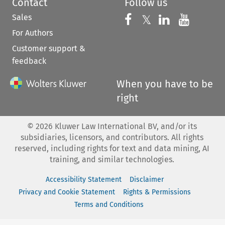
Contact
Follow us
Sales
Follow us on 
Follow us on Fac
𝕏
Follow us 
Follow
For Authors
Customer support &
feedback
When you have to be
right
©
2026
Kluwer Law International BV, and/or its
subsidiaries, licensors, and contributors. All rights
reserved, including rights for text and data mining, AI
training, and similar technologies.
Accessibility Statement
Disclaimer
Privacy and Cookie Statement
Rights & Permissions
Terms and Conditions