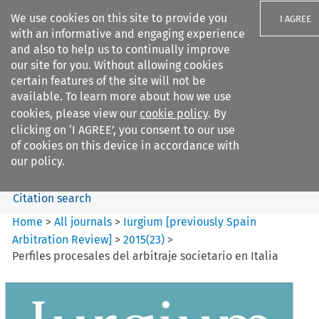
We use cookies on this site to provide you
I AGREE
with an informative and engaging experience
and also to help us to continually improve
our site for you. Without allowing cookies
certain features of the site will not be
available. To learn more about how we use
Search filters
cookies, please view our
cookie policy
. By
Search content but
clicking on ‘I AGREE’, you consent to our use
Iurgium %5Bpreviously Spain
of cookies on this device in accordance with
Arbitration ...
our policy.
Citation search
Home
>
All journals
>
Iurgium [previously Spain
Arbitration Review]
>
2015
(
23
)
>
Perfiles procesales del arbitraje societario en Italia