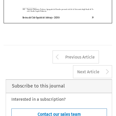





(48) 
Eugenio Dalmotto, Profesor Agregado de Derecho procesal civil de la Università degli Studi di To-
rino, Studio Legale Dalmotto.
Revista del Club Español del Arbitraje - 23/2015 
39
Arrow button us
Previous Article
A
Next Article
Subscribe to this journal
Interested in a subscription?
Contact our sales team