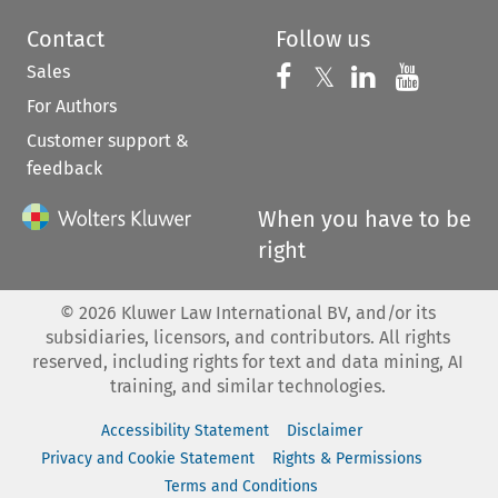
Contact
Follow us
Sales
Follow us on 
Follow us on Fac
𝕏
Follow us 
Follow
For Authors
Customer support &
feedback
When you have to be
right
©
2026
Kluwer Law International BV, and/or its
subsidiaries, licensors, and contributors. All rights
reserved, including rights for text and data mining, AI
training, and similar technologies.
Accessibility Statement
Disclaimer
Privacy and Cookie Statement
Rights & Permissions
Terms and Conditions