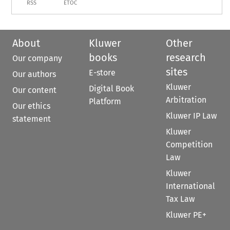
RSS
ETOC
About
Kluwer
Other
books
research
Our company
sites
E-store
Our authors
Kluwer
Digital Book
Our content
Arbitration
Platform
Our ethics
Kluwer IP Law
statement
Kluwer
Competition
Law
Kluwer
International
Tax Law
Kluwer PE+