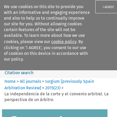
We use cookies on this site to provide you
I AGREE
with an informative and engaging experience
and also to help us to continually improve
our site for you. Without allowing cookies
certain features of the site will not be
available. To learn more about how we use
Search filters
cookies, please view our
cookie policy
. By
Search content but
clicking on ‘I AGREE’, you consent to our use
Iurgium %5Bpreviously Spain
of cookies on this device in accordance with
Arbitration ...
our policy.
Citation search
Home
>
All journals
>
Iurgium [previously Spain
Arbitration Review]
>
2015
(
23
)
>
La independencia de la corte y el convenio arbitral. La
perspectiva de un árbitro