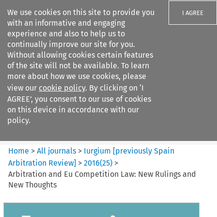
We use cookies on this site to provide you
I AGREE
with an informative and engaging
experience and also to help us to
continually improve our site for you.
Without allowing cookies certain features
of the site will not be available. To learn
Search filters
more about how we use cookies, please
Search content but
view our
cookie policy
. By clicking on ‘I
Iurgium %5Bpreviously Spain
AGREE’, you consent to our use of cookies
Arbitration ...
on this device in accordance with our
policy.
Citation search
Home
>
All journals
>
Iurgium [previously Spain
Arbitration Review]
>
2016
(
25
)
>
Arbitration and Eu Competition Law: New Rulings and
New Thoughts