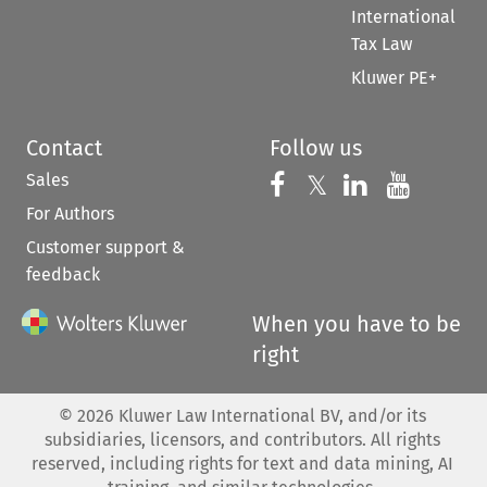
International
Tax Law
Kluwer PE+
Contact
Follow us
Sales
Follow us on 
Follow us on Fac
𝕏
Follow us 
Follow
For Authors
Customer support &
feedback
When you have to be
right
©
2026
Kluwer Law International BV, and/or its
subsidiaries, licensors, and contributors. All rights
reserved, including rights for text and data mining, AI