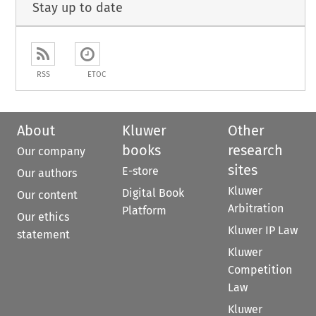
Stay up to date
RSS
ETOC
About
Kluwer
Other
books
research
Our company
sites
E-store
Our authors
Kluwer
Digital Book
Our content
Arbitration
Platform
Our ethics
Kluwer IP Law
statement
Kluwer
Competition
Law
Kluwer