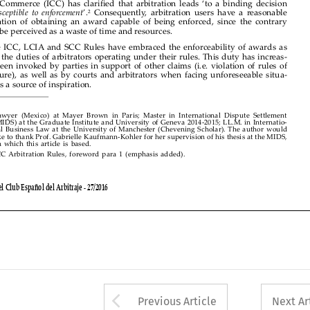

would be perceived as a waste of time and resources.




The ICC, LCIA and SCC Rules have embraced the enforceability of awards as

part of the duties of arbitrators operating under their rules. This duty has increas
-

ingly been invoked by parties in support of other claims (i.e. violation of rules of
procedure),  as  well  as  by  courts  and  arbitrators  when  facing  unforeseeable  situa
-
tions, as a source of inspiration.




Lawyer  (Mexico)  at  Mayer  Brown  in  Paris;  Master  i
n  International  Di
spute  Settlement
1


(MIDS) at the Graduate Institute and University of Geneva 2014-2015; LL.M. in Internatio
-
nal Business Law at the University of Manc
hester (Chevening S
cholar). The author would

like to thank Prof. Gabrielle Kaufmann-Kohler for
her supervision of his thesis at the MIDS,
on which this article is based.
ICC Arbitration Rules, foreword para 1 (emphasis added).
2





Revista del Club Español del Arbitraje - 27/2016








Arrow button used 
Previous Article
Next Ar