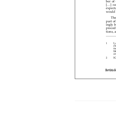


