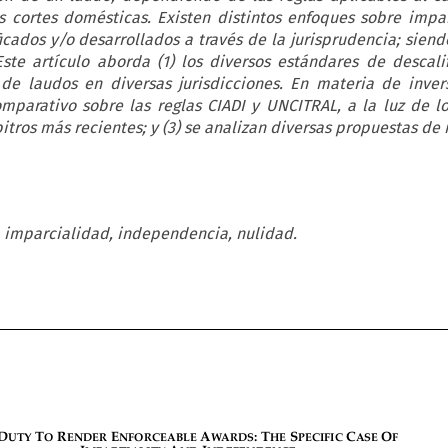
as cortes domésticas. Existen distintos enfoques sobre impa
cados y/o desarrollados a través de la jurisprudencia; sien
Este artículo aborda (1) los diversos estándares de descali
 de laudos en diversas jurisdicciones. En materia de invers
omparativo sobre las reglas CIADI y UNCITRAL, a la luz de l
itros más recientes; y (3) se analizan diversas propuestas de 
, imparcialidad, independencia, nulidad.

















