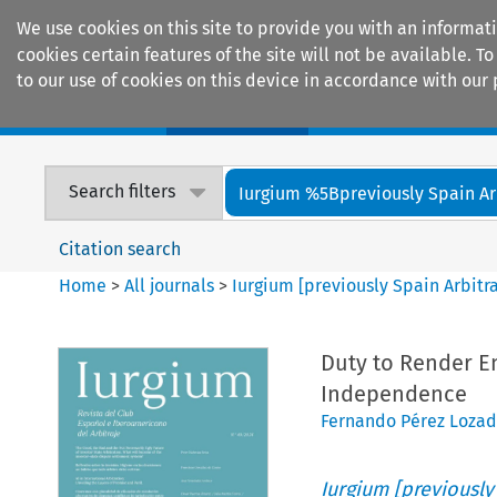
We use cookies on this site to provide you with an informat
cookies certain features of the site will not be available.
to our use of cookies on this device in accordance with our 
Home
Journals
Encyclopaedias
Search filters
Iurgium %5Bpreviously Spain Arbi
Citation search
Home
>
All journals
>
Iurgium [previously Spain Arbitr
Duty to Render En
Independence
Fernando Pérez Loza
Iurgium [previously