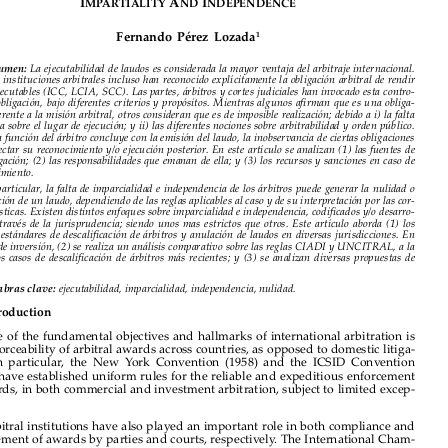








D
T
R
E
A
:T
S
C
O
UTY
O
ENDER
NFORCEABLE
WARDS
HE
PECIFIC
ASE
F


I
A
I
MPARTIALITY
ND
NDEPENDENCE



1
Fernando Pérez Lozada



Resumen:
La ejecutabilidad de laudos es considerada la mayor ventaja del arbitraje internacional.

Diversas instituciones arbitrales incluso han reconocido explícitamente la obligación arbitral de rendir

laudos ejecutables (ICC, LCIA, SCC). Las partes, árbitros y cortes judiciales han invocado esta contro
-

vertida obligación, bajo diferentes criterios y propósitos. Mientras algunos afirman que es una obliga
-

ción inherente a la misión arbitral, otros consideran que es de imposible realización; debido a i) la falta
de certeza sobre el lugar de ejecución; y ii) las diferentes nociones sobre arbitrabilidad y orden público.

Si bien la función del árbitro concluye con la emisión del laudo, la inobservancia de ciertas obligaciones
puede afectar su reconocimiento y/o ejecución posterior. En este artículo se analizan (1) las fuentes de

esta obligación; (2) las responsabilidades que emanan de ella; y (3) los recursos y sanciones en caso de


incumplimiento.


En particular, la falta de imparcialidad e independencia de los árbitros puede generar la nulidad o

no ejecución de un laudo, dependiendo de las reglas aplicables al caso y de su interpretación por las cor
-

tes domésticas. Existen distintos enfoques sobre imparcialidad e independencia, codificados y/o desarro
-
llados a través de la jurisprudencia; siendo unos mas estrictos que otros. Este artículo aborda (1) los

diversos estándares de descalificación de árbitros y anulación de laudos en diversas jurisdicciones. En

materia de inversión, (2) se realiza un análisis comparativo sobre las reglas CIADI y UNCITRAL, a la
luz de los casos de descalificación de árbitros más recientes; y (3) se analizan diversas propuestas de
mejora.


Palabras clave:
ejecutabilidad, imparcialidad, independencia, nulidad.

Introduction
One of the fundamental objectives and hallmarks of international arbitration is

the enforceability of arbitral awards across countries, as opposed to domestic litiga-

tion.  In  particular,  the  New  York  Convention  (1958)  and  the  ICSID  Convention

(1966) have established uniform rules for the reliable and expeditious enforcement
of awards, in both commercial and investment arbitration, subject to limited excep-

tions.

Arbitral institutions have also played an important role in both compliance and
-
enforcement of awards by parties and courts, respectively. The International Cham
ber  of  Commerce  (ICC)  has  clarified  that  arbitration  leads  ‘to  a  binding  decision

[...]
’.
Consequently,  arbitration  users  have  a  reasonable
susceptible to enforcement
2


expectation  of  obtaining  an  award  capable  of  being  enforced,  since  the  contrary