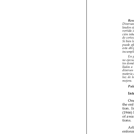

