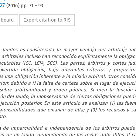
27
(
2016
) pp.
71
–
93
ipboard
Export citation to RIS
 laudos es considerada la mayor ventaja del arbitraje int
s arbitrales incluso han reconocido explícitamente la obligaci
utables (ICC, LCIA, SCC). Las partes, árbitros y cortes jud
vertida obligación, bajo diferentes criterios y propósito
s una obligación inherente a la misión arbitral, otros consid
ón; debido a i) la falta de certeza sobre el lugar de ejecució
sobre arbitrabilidad y orden público. Si bien la función 
ón del laudo, la inobservancia de ciertas obligaciones puede
ecución posterior. En este artículo se analizan (1) las fuen
esponsabilidades que emanan de ella; y (3) los recursos y s
to.
lta de imparcialidad e independencia de los árbitros puede
ón de un laudo, dependiendo de las reglas aplicables al c