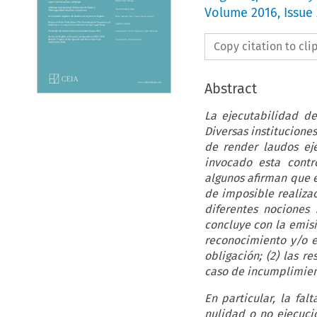
Volume
2016
,
Issue 
Copy citation to cl
Abstract
La ejecutabilidad de
Diversas institucione
de render laudos ejec
invocado esta contro
algunos afirman que e
de imposible realizaci
diferentes nociones 
concluye con la emisi
reconocimiento y/o ej
obligación; (2) las r
caso de incumplimien
En particular, la fa
nulidad o no ejecuci