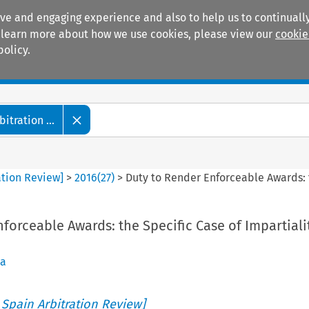
ive and engaging experience and also to help us to continually
 To learn more about how we use cookies, please view our
cookie
policy.
Manuals
Practice areas
tration ...
ation Review]
>
2016
(
27
)
>
Duty to Render Enforceable Awards: 
forceable Awards: the Specific Case of Impartiali
da
 Spain Arbitration Review]