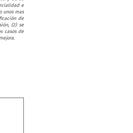
rcialidad e
do unos mas
ficación de
ión, (2) se
os casos de
mejora.