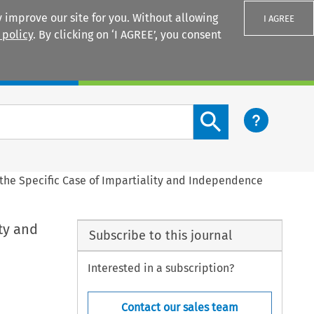
 improve our site for you. Without allowing
I AGREE
 policy
. By clicking on ‘I AGREE’, you consent
Login
Search content button
the Specific Case of Impartiality and Independence
ty and
Subscribe to this journal
Interested in a subscription?
Contact our sales team