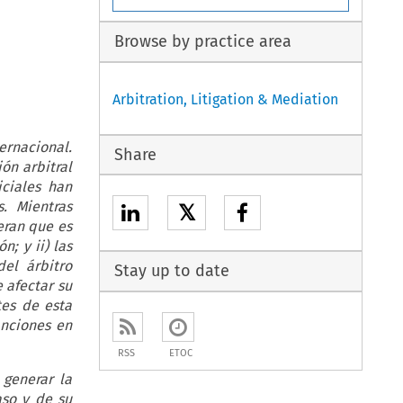
Browse by practice area
Arbitration, Litigation & Mediation
ernacional.
Share
ón arbitral
iciales han
s. Mientras
𝕏
eran que es
n; y ii) las
del árbitro
Stay up to date
 afectar su
tes de esta
anciones en
RSS
ETOC
 generar la
aso y de su