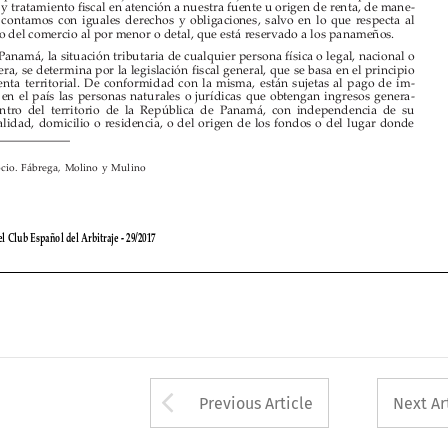













































En
Panamá,
la
situación
tributaria
de
cualquier
persona
física
o
legal,
nacional
o
En Panamá, la situación tributaria de cualquier persona física o legal, nacional o
En Panamá, la situación tributaria de cualquier persona física o legal, nacional o













extranjera,
se
determina
por
la
legislación
fiscal
general,
que
se
bas  a
en
el
principio













extranjera, se determina por la legislación fiscal general, que se basa en el principio
extranjera, se determina por la legislación fiscal general, que se basa en el principio


de
la
rent   a
territorial.
De
conformidad
con
la
mis  ma,
están
sujeta
s
al
pago
de
im-
de la renta territorial. De conformidad con la misma, están sujetas al pago de im
de la renta territorial. De conformidad con la misma, están sujetas al pago de im
-
-



































puesto
en
el
país
las
personas
naturales
o
jurídicas
que
obtengan
ingresos
genera-
puesto en el país las personas naturales o j
puesto en el país las personas naturales o j
urídicas que obtengan ingresos genera
urídicas que obtengan ingresos genera
-
-
dos
dentro
del
territorio
de
la
República
de
Panamá,
con
independenc
ia
de
su
dos dentro del territorio de la República de Panamá, con independencia de su
dos dentro del territorio de la República de Panamá, con independencia de su




























nacionalidad,
domicilio
o
residencia,
o
del
origen
de
los
fondos
o
del
lugar
donde
nacionalidad, domicilio o residencia, o del origen de los fondos o del lugar donde
nacionalidad, domicilio o residencia, o del origen de los fondos o del lugar donde


































































































Socio. Fábrega, Molino y Mulino
1
Socio. Fábrega, Molino y Mulino
Socio. Fábrega, Molino y Mulino
1
1


























































Revista del Club Español del Arbitraje - 29/2017
Revista del Club Español del Arbitraje - 29/2017





Arrow button used 
Previous Article
Next Ar