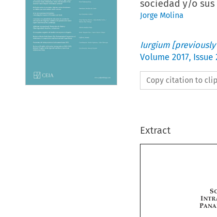
sociedad y/o sus
Jorge Molina
Iurgium [previously
Volume
2017
,
Issue 
Copy citation to cl
Extract








