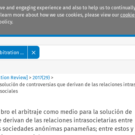
ive and engaging experience and also to help us to continually
 To learn more about how we use cookies, please view our
cookie
policy.
Manuals
Practice areas
tration ...
ation Review]
>
2017
(
29
)
>
 solución de controversias que derivan de las relaciones intr
sociales
ibro el arbitraje como medio para la solución de
 derivan de las relaciones intrasocietarias entre
as sociedades anónimas panameñas; entre estos y 