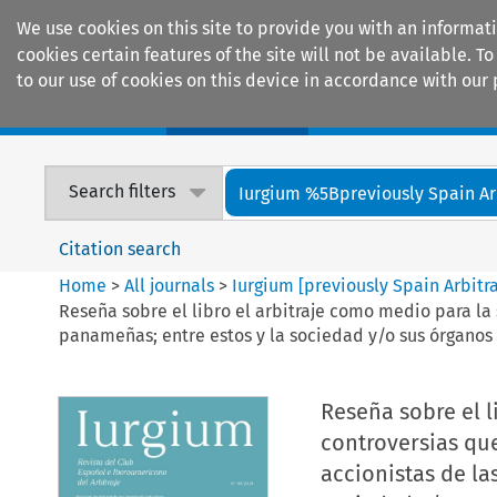
We use cookies on this site to provide you with an informat
cookies certain features of the site will not be available.
to our use of cookies on this device in accordance with our 
Home
Journals
Encyclopaedias
Search filters
Iurgium %5Bpreviously Spain Arbi
Citation search
Home
>
All journals
>
Iurgium [previously Spain Arbitr
Reseña sobre el libro el arbitraje como medio para la
panameñas; entre estos y la sociedad y/o sus órganos 
Reseña sobre el l
controversias que
accionistas de l