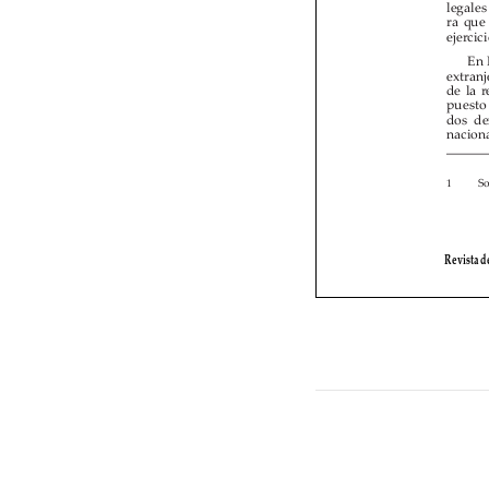















