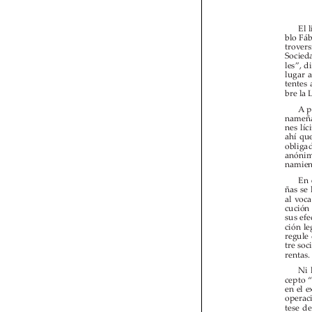




























































