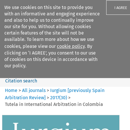
We use cookies on this site to provide you
I AGREE
with an informative and engaging experience
and also to help us to continually improve
our site for you. Without allowing cookies
certain features of the site will not be
available. To learn more about how we use
Search filters
cookies, please view our
cookie policy
. By
Search content but
clicking on ‘I AGREE’, you consent to our use
Iurgium %5Bpreviously Spain
of cookies on this device in accordance with
Arbitration ...
our policy.
Citation search
Home
>
All journals
>
Iurgium [previously Spain
Arbitration Review]
>
2017
(
30
)
>
Tutela in International Arbitration in Colombia