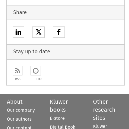
Share
𝕏
Stay up to date
RSS
ETOC
About
Kluwer
Other
books
research
Our company
sites
E-store
Our authors
Kluwer
Digital Book
Our content