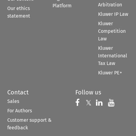
Arbitration
Platform
Our ethics
Kluwer IP Law
statement
Kluwer
Competition
Law
Kluwer
International
Tax Law
Kluwer PE+
Contact
Follow us
Sales
Follow us on 
Follow us on Fac
𝕏
Follow us 
Follow
For Authors
Customer support &
feedback