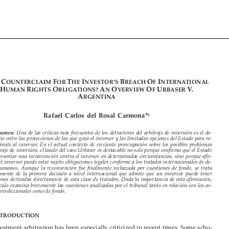

































AC
F
T
I
B
O
I
OUNTERCLAIM
OR
HE
NVESTOR’S
REACH
F
NTERNATIONAL
H
R
O
A
O
O
U
V.
UMAN
IGHTS
BLIGATIONS?
N
VERVIEW
F
RBASER
A


RGENTINA





1
Rafael Carlos del Rosal Carmona*




Una de las críticas más frecuentes de los detractores del arbitraje de inversión es el de
-



Resumen:
sequilibrio entre las protecciones de las que goza el inversor y las limitadas opciones del Estado para re
-

clamar frente al inversor. En el actual contexto de cr
eciente preocupación sobre los posibles problemas

del arbitraje de inversión, el laudo del caso Urbaser
es destacable no solo porque confirma que el Estado
puede presentar una reconvención contra el inversor en determinadas circunstancias, sino porque afir
-


ma que el inversor puede estar sujeto obligaciones legal
es conforme a los tratados internacionales de de
-


rechos humanos. Aunque la reconvención fue finalmente rechazada por cuestiones de fondo, se trata

probablemente de la primera decisión a nivel internacional que admite que un inversor puede tener
obligaciones derivadas directamente de esta clase de
tratados. Dada la importancia de esta afirmación,
este artículo examina brevemente las cuestiones analizadas por el tribunal tanto en relación con los as
-
pectos jurisdiccionales como de fondo.

I.  INTRODUCTION
