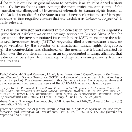

Investment arbitration has been especially criticized in recent times. Some scho-
lars and the public opinion in general seem to perceive it as an imbalanced system

which unjustly favors the investor. Among the main criticisms, opponents of the

system mention the disregard of investment tribunals to human rights issues, as



well as the lack of remedies for the State in case of investor’s misconduct.
It is pre-
2



cisely because of this negative context that the decision in
is
Urbaser v. Argentina

3
particularly relevant.

In this case, the investor had entered into a concession contract with Argentina

for the provision of drinking water and sewage services in Buenos Aires. After the
dispute arose and the investor initiated its claim before ICSID pursuant to the rele
-

Argentina filed a counterclaim based on
vant bilateral investment treaty (“BIT”),
4


the alleged violation by the investor of international human rights obligations.



Although the counterclaim was dismissed on the merits, the tribunal asserted its

jurisdiction over the counterclaim and, in an unprecedented finding, affirmed that
the investor could be subject to human rights obligations arising directly from in
-

ternational treaties.




* Rafael Carlos del Rosal Carmona, LL.M., is an International Case Counsel at the Interna
-
1
tional Centre for Dispute Resolution (ICDR)
, a division of the American Arbitration Asso
-
ciation, Inc. (AAA). The views expressed in this chapter are the author’s personal views and
do not necessarily represent the views of the ICDR/AAA or any of its employees.
See, e.g., Ina C. Popova & Fiona Poon,
From Perpetual Respondent to Aspiring Counterclai
-
2


2 BCDR Int’l Arb. Rev. 223,
mant? State Counterclaims in the New Wave of Investment Treaties,



223-24 (2015); James D. Fry,
International Human Rights Law in Investment Arbitration: Eviden
-
, 18 Duke J. Comp. & Int’l L. 77, 77-79 (2007).
ce of International Law’s Unity


Urbaser S.A. v. The Argentine Republic, ICSID Case No. ARB/07/26, Award (Dec. 8, 2016)
3
[hereinafter “
”].
Urbaser



Agreement Between the Argentine Republic and the Kingdom of Spain on the Reciprocal
4


Promotion and Protection of Investments, Oct. 3, 1991, 1669 U.N.T.S. 202 [hereinafter



“Argentina-Spain BIT”].







Revista del Club Español del Arbitraje - 30/2017

