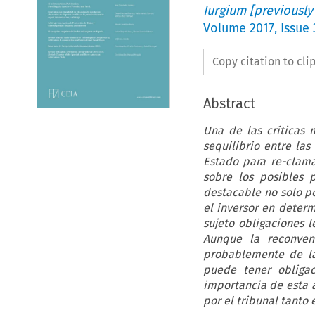
Iurgium [previously
Volume
2017
,
Issue 
Copy citation to cl
Abstract
Una de las críticas 
sequilibrio entre las
Estado para re-clama
sobre los posibles 
destacable no solo p
el inversor en determ
sujeto obligaciones 
Aunque la reconven
probablemente de la
puede tener obligac
importancia de esta 
por el tribunal tanto 