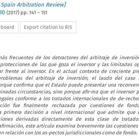
 Spain Arbitration Review]
30
(
2017
) pp.
141
–
151
ipboard
Export citation to RIS
más frecuentes de los detractores del arbitraje de inversió
 protecciones de las que goza el inversor y las limitadas o
r frente al inversor. En el actual contexto de creciente p
problemas del arbitraje de inversión, el laudo del caso 
orque confirma que el Estado puede presentar una reconven
inadas circunstancias, sino porque afir-ma que el inversor 
legales conforme a los tratados internacionales de de-rech
ción fue finalmente rechazada por cuestiones de fondo
 primera decisión a nivel internacional que admite que u
iones derivadas directamente de esta clase de tratado
afirmación, este artículo examina brevemente las cuestiones
en relación con los as-pectos jurisdiccionales como de fondo.