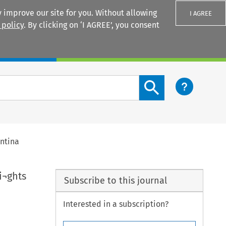
 improve our site for you. Without allowing
I AGREE
 policy
. By clicking on ‘I AGREE’, you consent
Login
Search content button
entina
i¬ghts
Subscribe to this journal
Interested in a subscription?