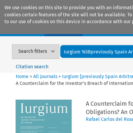
We use cookies on this site to provide you with an informat
cookies certain features of the site will not be available.
to our use of cookies on this device in accordance with our 
Home
Journals
Encyclopaedias
Search filters
Iurgium %5Bpreviously Spain Arbi
Citation search
Home
>
All journals
>
Iurgium [previously Spain Arbitr
A Counterclaim for the Investor’s Breach of Internati
A Counterclaim fo
Obligations? An O
Rafael Carlos del Ro