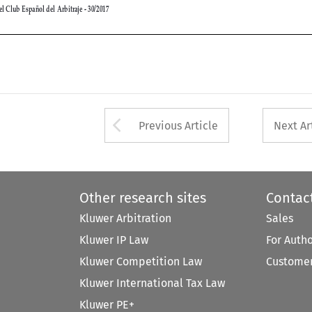

Arrow button used 
Previous Article
Next Ar
Other research sites
Contac
Kluwer Arbitration
Sales
Kluwer IP Law
For Auth
Kluwer Competition Law
Customer
Kluwer International Tax Law
Kluwer PE+