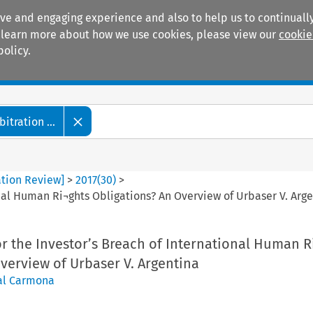
ive and engaging experience and also to help us to continually
 To learn more about how we use cookies, please view our
cookie
policy.
Manuals
Practice areas
tration ...
ation Review]
>
2017
(
30
)
>
onal Human Ri¬ghts Obligations? An Overview of Urbaser V. Arg
r the Investor’s Breach of International Human R
verview of Urbaser V. Argentina
sal Carmona