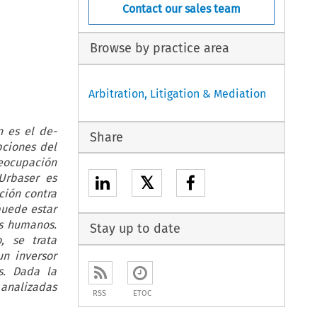
Contact our sales team
Browse by practice area
Arbitration, Litigation & Mediation
n es el de-
Share
pciones del
reocupación
Urbaser es
𝕏
ción contra
puede estar
os humanos.
Stay up to date
, se trata
n inversor
s. Dada la
 analizadas
RSS
ETOC