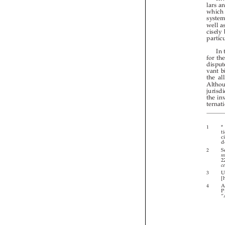



