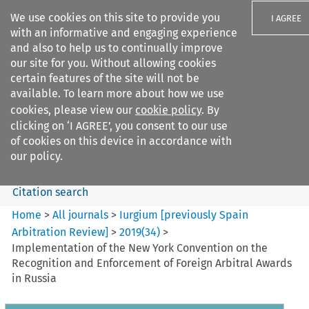
We use cookies on this site to provide you
I AGREE
with an informative and engaging experience
and also to help us to continually improve
our site for you. Without allowing cookies
certain features of the site will not be
available. To learn more about how we use
Search filters
cookies, please view our
cookie policy
. By
Search content but
clicking on ‘I AGREE’, you consent to our use
Iurgium %5Bpreviously Spain
of cookies on this device in accordance with
Arbitration ...
our policy.
Citation search
Home
>
All journals
>
Iurgium [previously Spain
Arbitration Review]
>
2019
(
34
)
>
Implementation of the New York Convention on the
Recognition and Enforcement of Foreign Arbitral Awards
in Russia