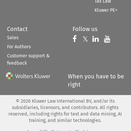
Tax Law
Kluwer PE+
Contact
Follow us
Sales
Follow us on 
Follow us on Fac
𝕏
Follow us 
Follow
For Authors
Customer support &
feedback
When you have to be
right
©
2026
Kluwer Law International BV, and/or its
subsidiaries, licensors, and contributors. All rights
reserved, including rights for text and data mining, AI
training, and similar technologies.