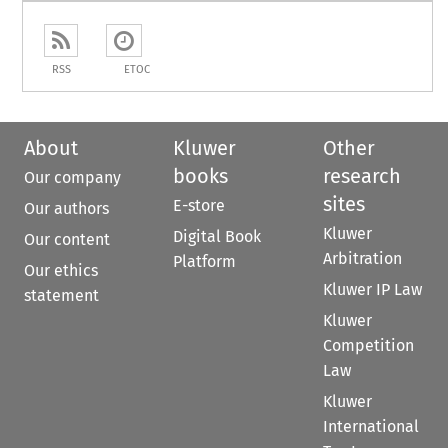
RSS
ETOC
About
Kluwer
Other
books
research
Our company
sites
E-store
Our authors
Kluwer
Digital Book
Our content
Arbitration
Platform
Our ethics
Kluwer IP Law
statement
Kluwer
Competition
Law
Kluwer
International