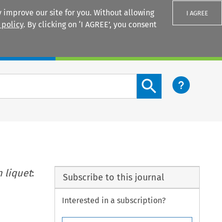
 improve our site for you. Without allowing
I AGREE
 policy
. By clicking on ‘I AGREE’, you consent
Login
Search content button
 liquet
:
Subscribe to this journal
Interested in a subscription?