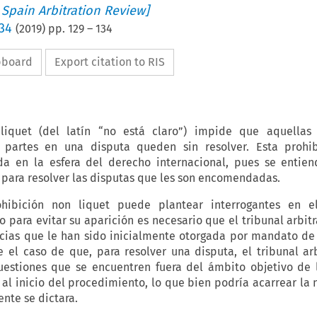
 Spain Arbitration Review]
 34
(
2019
) pp.
129
–
134
ipboard
Export citation to RIS
liquet (del latín “no está claro”) impide que aquellas 
 partes en una disputa queden sin resolver. Esta prohib
 en la esfera del derecho internacional, pues se entien
 para resolver las disputas que les son encomendadas.
hibición non liquet puede plantear interrogantes en el 
para evitar su aparición es necesario que el tribunal arbitr
ias que le han sido inicialmente otorgada por mandato de 
e el caso de que, para resolver una disputa, el tribunal ar
uestiones que se encuentren fuera del ámbito objetivo de 
r al inicio del procedimiento, lo que bien podría acarrear la 
nte se dictara.