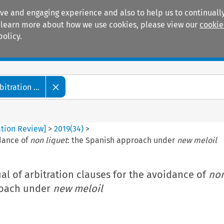
ive and engaging experience and also to help us to continually
 To learn more about how we use cookies, please view our
cookie
policy.
Manuals
Practice areas
tration ...
ation Review]
>
2019
(
34
)
>
idance of
non liquet
: the Spanish approach under
new meloil
al of arbitration clauses for the avoidance of
non
roach under
new meloil