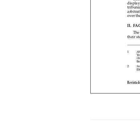


