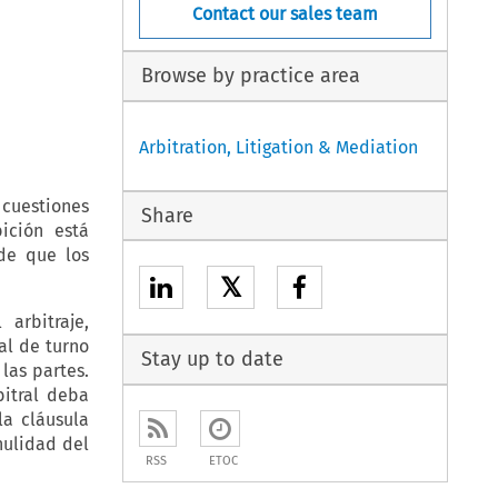
Contact our sales team
Browse by practice area
Arbitration, Litigation & Mediation
cuestiones
Share
ición está
de que los
𝕏
arbitraje,
al de turno
Stay up to date
las partes.
bitral deba
la cláusula
nulidad del
RSS
ETOC