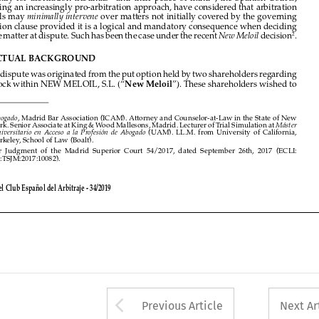
over the matter at dispute. Such has been the case under the recent 
 decision
.
New Meloil

2





II. 
FACTUAL BACKGROUND






The dispute was originated from the put option held by two shareholders regarding 
their stock within NEW MELOIL, S.L. (“
”). These shareholders wished to 
New Meloil

1 
, Madrid Bar Association (ICAM). Attorney and Counselor-at-Law in the State of New 
Abogado

York. Senior Associate at King & Wood Mallesons, Madrid. Lecturer of Trial Simulation at 
Máster 
(UAM).  LL.M.  from  University  of  California,  



Universitario  en  Acceso  a  la  Profesión  de  Abogado  
Berkeley, School of Law (Boalt).
2 
Judgment  of  the  Madrid  Superior  Court  54/2017,  dated  September  26th,  2017  (ECLI:  
See 
ES:TSJM:2017:10082). 


Revista del Club Español del Arbitraje - 34/2019









Arrow button used 
Previous Article
Next Ar