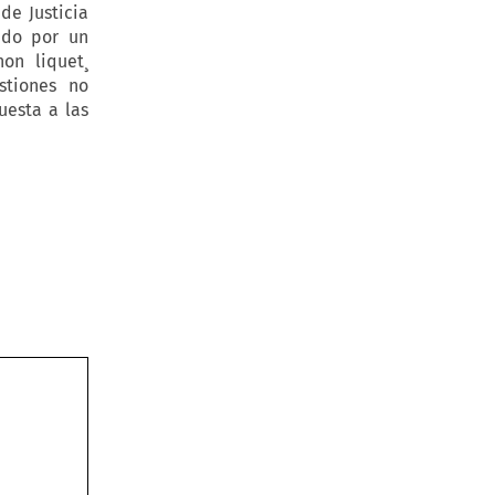
de Justicia
ado por un
on liquet¸
stiones no
uesta a las