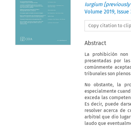
Iurgium [previously
Volume
2019
,
Issue
Copy citation to cl
Abstract
La prohibición non 
presentadas por las
comúnmente aceptada
tribunales son plenos
No obstante, la pro
especialmente cuando 
exceda las competenc
Es decir, puede dars
resolver acerca de c
arbitral que dio luga
laudo que eventualme