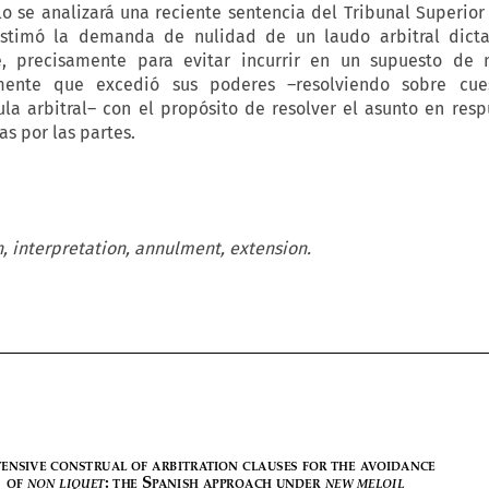
lo se analizará una reciente sentencia del Tribunal Superior 
stimó la demanda de nulidad de un laudo arbitral dict
ue, precisamente para evitar incurrir en un supuesto de n
amente que excedió sus poderes –resolviendo sobre cue
ula arbitral– con el propósito de resolver el asunto en resp
s por las partes.
n, interpretation, annulment, extension.


































