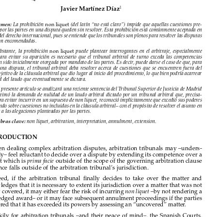






E
xtEnsivE
construal
of
arbitration
clausEs
for
thE
avoidancE

: 
 s
non
liquet
new
meloil
of
thE
panish
approach
undEr

1
Javier Martínez Díaz




non liquet
Resumen:
 La prohibición 
 (del latín “no está claro”) impide que aquellas cuestiones pre-

sentadas por las partes en una disputa queden sin resolver. Esta prohibición está comúnmente aceptada en 
la esfera del derecho internacional, pues se entiende que los tribunales son plenos para resolver las disputas 

que les son encomendadas.


non  liquet
No  obstante,  la  prohibición  
  puede  plantear  interrogantes  en  el  arbitraje,  especialmente  
cuando  para  evitar  su  aparición  es  necesario  que  el  tribunal  arbitral  de  turno  exceda  las  competencias  

que le han sido inicialmente otorgada por mandato de las partes. Es decir, puede darse el caso de que, para 
resolver una disputa, el tribunal arbitral deba resolver acerca de cuestiones que se encuentren fuera del 

ámbito objetivo de la cláusula arbitral que dio lugar al inicio del procedimiento, lo que bien podría acarrear 

la nulidad del laudo que eventualmente se dictara.

En el presente artículo se analizará una reciente sentencia del Tribunal Superior de Justicia de Madrid 

que desestimó la demanda de nulidad de un laudo arbitral dictado por un tribunal arbitral que, precisa-

mente para evitar incurrir en un supuesto de non liquet ̧ reconoció implícitamente que excedió sus poderes 
–resolviendo sobre cuestiones no incluidas en la cláusula arbitral– con el propósito de resolver el asunto en 
respuesta a las alegaciones planteadas por las partes.


Palabras clave: 
non liquet, arbitration, interpretation, annulment, extension.

I.  INTRODUCTION

When dealing complex arbitration disputes, arbitration tribunals may –unders-
tandably– feel reluctant to decide over a dispute by extending its competence over a 

contract which is 
 outside of the scope of the governing arbitration clause 
prima facie



and hence falls outside of the arbitration tribunal’s jurisdiction. 

Indeed,  if  the  arbitration  tribunal  finally  decides  to  take  over  the  matter  and  
acknowledges that it is necessary to extent its jurisdiction over a matter that was not 

initially covered, it may either fear the risk of incurring 
–by not rendering a 
non liquet 

fully-fledged award– or it may face subsequent annulment proceedings if the parties 



considered that it has exceeded its powers by assessing an “uncovered” matter.

Luckily  for  arbitration  tribunals  –and  their  peace  of  mind–,  the  Spanish  Courts,  

displaying an increasingly pro-arbitration approach, have considered that arbitration 
tribunals may 
 over matters not initially covered by the governing 
minimally
intervene

arbitration clause provided it is a logical and mandatory consequence when deciding 