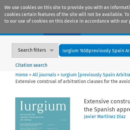
We use cookies on this site to provide you with an informat
cookies certain features of the site will not be available.
to our use of cookies on this device in accordance with our 
Home
Journals
Encyclopaedias
Search filters
Iurgium %5Bpreviously Spain Arbi
Citation search
Home
>
All journals
>
Iurgium [previously Spain Arbitr
Extensive construal of arbitration clauses for the avo
Extensive constru
the Spanish app
Javier Martínez Díaz