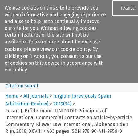
We use cookies on this site to provide you
I AGREE
with an informative and engaging experience
and also to help us to continually improve
our site for you. Without allowing cookies
certain features of the site will not be
available. To learn more about how we use
Search filters
cookies, please view our
cookie policy
. By
Search content but
clicking on ‘I AGREE’, you consent to our use
Iurgium %5Bpreviously Spain
of cookies on this device in accordance with
Arbitration ...
our policy.
Citation search
Home
>
All journals
>
Iurgium [previously Spain
Arbitration Review]
>
2019
(
34
)
>
Eckart J. Brödermann. UNIDROIT Principles of
International Commercial Contracts An Article-by-Article
Commentary. Kluwer Law International, Alphenaan den
Rijn, 2018, XCVIII + 433 pages ISBN 978-90-411-9956-0