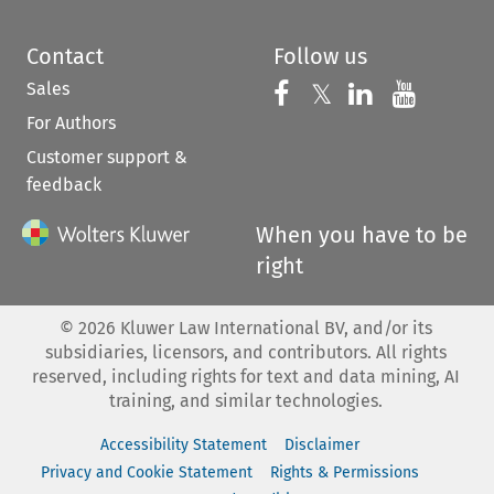
Contact
Follow us
Sales
Follow us on 
Follow us on Fac
𝕏
Follow us 
Follow
For Authors
Customer support &
feedback
When you have to be
right
©
2026
Kluwer Law International BV, and/or its
subsidiaries, licensors, and contributors. All rights
reserved, including rights for text and data mining, AI
training, and similar technologies.
Accessibility Statement
Disclaimer
Privacy and Cookie Statement
Rights & Permissions