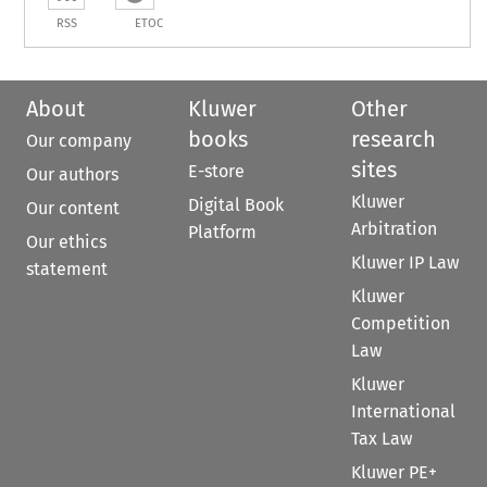
RSS
ETOC
About
Kluwer
Other
books
research
Our company
sites
E-store
Our authors
Kluwer
Digital Book
Our content
Arbitration
Platform
Our ethics
Kluwer IP Law
statement
Kluwer
Competition
Law
Kluwer
International
Tax Law
Kluwer PE+