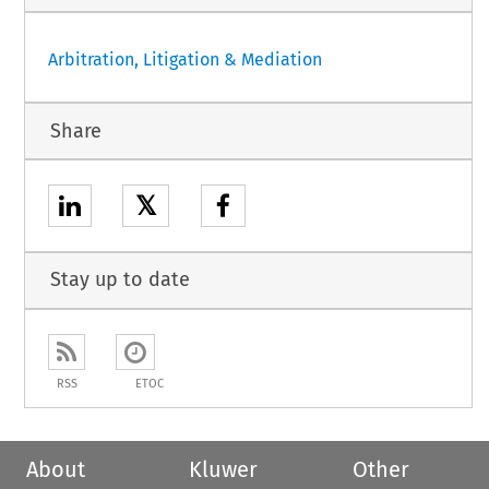
Arbitration, Litigation & Mediation
Share
𝕏
Stay up to date
RSS
ETOC
About
Kluwer
Other