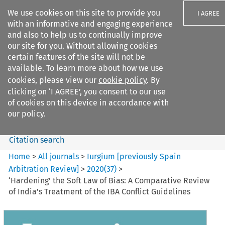
We use cookies on this site to provide you
I AGREE
with an informative and engaging experience
and also to help us to continually improve
our site for you. Without allowing cookies
certain features of the site will not be
available. To learn more about how we use
Search filters
cookies, please view our
cookie policy
. By
Search content but
clicking on ‘I AGREE’, you consent to our use
Iurgium %5Bpreviously Spain
of cookies on this device in accordance with
Arbitration ...
our policy.
Citation search
Home
>
All journals
>
Iurgium [previously Spain
Arbitration Review]
>
2020
(
37
)
>
‘Hardening’ the Soft Law of Bias: A Comparative Review
of India’s Treatment of the IBA Conflict Guidelines