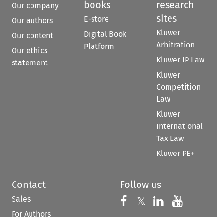
books
research
Our company
sites
E-store
Our authors
Kluwer
Digital Book
Our content
Arbitration
Platform
Our ethics
Kluwer IP Law
statement
Kluwer
Competition
Law
Kluwer
International
Tax Law
Kluwer PE+
Contact
Follow us
Sales
Follow us on 
Follow us on Fac
𝕏
Follow us 
Follow
For Authors