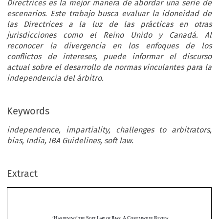
Directrices es la mejor manera de abordar una serie de
escenarios. Este trabajo busca evaluar la idoneidad de
las Directrices a la luz de las prácticas en otras
jurisdicciones como el Reino Unido y Canadá. Al
reconocer la divergencia en los enfoques de los
conflictos de intereses, puede informar el discurso
actual sobre el desarrollo de normas vinculantes para la
independencia del árbitro.
Keywords
independence, impartiality, challenges to arbitrators,
bias, India, IBA Guidelines, soft law.
Extract
‘h
’ 
 s
 l
 B
: a
 c
 r
ardening
the
oft
aw
of
ias
oMP
arative
eview
 i
’
 t
 iBa
 c
 g
of
ndia
s
reatMent
of
the
onflict
uidelines
*
Aman Deep Borthakur
Resumen:
Al  momento  de  escribir  este  artículo,  la  comunidad  del  arbitraje  internacional  espera  



















