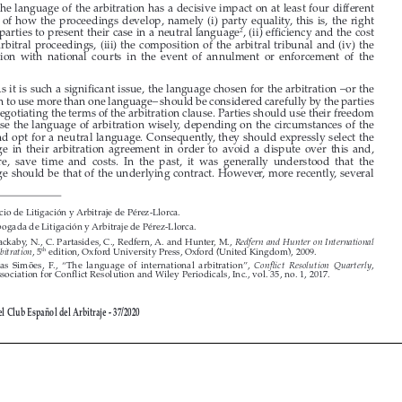
aspects  of  how  the  proceedings  develop,  namely  (i)  party  equality,  this  is,  the  right  

for the parties to present their case in a neutral language
, (ii) efficiency and the cost 
2

of  the  arbitral  proceedings,  (iii)  the  composition  of  the  arbitral  tribunal  and  (iv)  the  



interaction  with  national  courts  in  the  event  of  annulment  or  enforcement  of  the  
award.


4. 
As it is such a significant issue, the language chosen for the arbitration –or the 
decision to use more than one language– should be considered carefully by the parties 
when negotiating the terms of the arbitration clause. Parties should use their freedom 
to choose the language of arbitration wisely, depending on the circumstances of the 

case, and opt for a neutral language. Consequently, they should expressly select the 

language  in  their  arbitration  agreement  in  order  to  avoid  a  dispute  over  this  and,  

therefore,  save  time  and  costs.  In  the  past,  it  was  generally  understood  that  the  

language should be that of the underlying contract. However, more recently, several 


*
Socio de Litigación y Arbitraje de Pérez-Llorca.

**
Abogada de Litigación y Arbitraje de Pérez-Llorca.

1 
Blackaby, N., C. Partasides, C., Redfern, A. and Hunter, M., 
Redfern and Hunter on International 
, 5
 edition, Oxford University Press, Oxford (United Kingdom), 2009.
Arbitration
th
2 
Dias  Simões,  F.,  “The  language  of  international  arbitration”,  
, 
Conflict  Resolution  Quarterly
Association for Conflict Resolution and Wiley Periodicals, Inc., vol. 35, no. 1, 2017.


Revista del Club Español del Arbitraje - 37/2020










