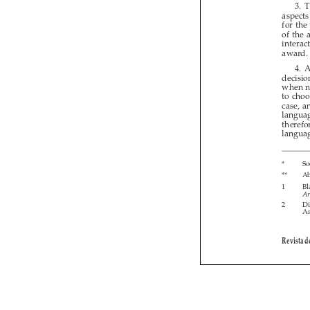








