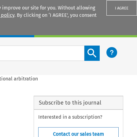
 improve our site for you. Without allowing
I AGREE
 policy
. By clicking on ‘I AGREE’, you consent
Login
Search content button
ional arbitration
Subscribe to this journal
Interested in a subscription?
Contact our sales team