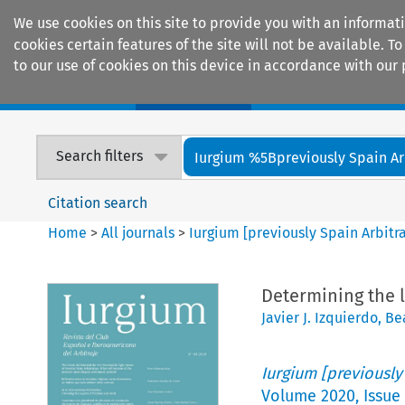
We use cookies on this site to provide you with an informat
cookies certain features of the site will not be available.
to our use of cookies on this device in accordance with our 
Home
Journals
Encyclopaedias
Search filters
Iurgium %5Bpreviously Spain Arbi
Citation search
Home
>
All journals
>
Iurgium [previously Spain Arbitr
Determining the l
Javier J. Izquierdo
,
Bea
Iurgium [previously
Volume
2020
,
Issue