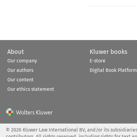
About
Kluwer books
Our company
E-store
Our authors
Digital Book Platform
Our content
Our ethics statement
©
2026
Kluwer Law International BV, and/or its subsidiaries
contributors. All rights reserved, including rights for text a