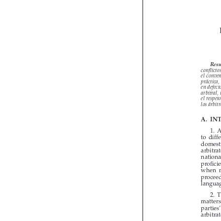

