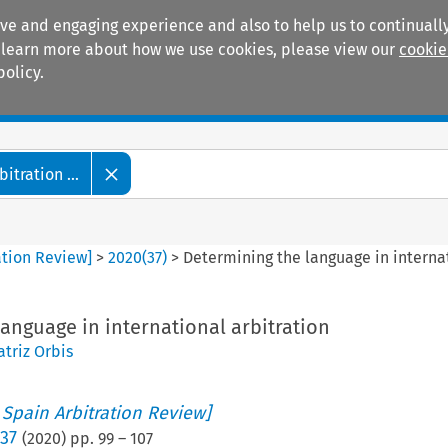
ive and engaging experience and also to help us to continually
 To learn more about how we use cookies, please view our
cookie
policy.
Manuals
Practice areas
tration ...
ation Review]
>
2020
(
37
)
>
Determining the language in internat
anguage in international arbitration
triz Orbis
 Spain Arbitration Review]
 37
(
2020
) pp.
99
–
107