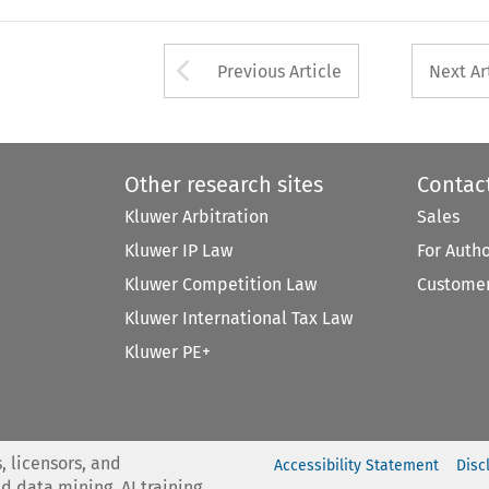
Arrow button used 
Previous Article
Next Ar
Other research sites
Contac
Kluwer Arbitration
Sales
Kluwer IP Law
For Auth
Kluwer Competition Law
Customer
Kluwer International Tax Law
Kluwer PE+
, licensors, and
Accessibility Statement
Disc
nd data mining, AI training,