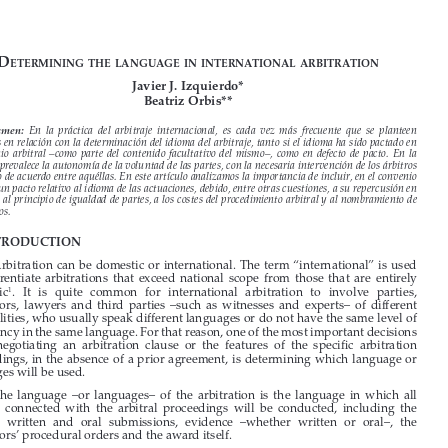
















D
etermining
the
language
in
international
arbitration


Javier J. Izquierdo*

Beatriz Orbis**


Resumen: 
En  la  práctica  del  arbitraje  internacional,  es  cada  vez  más  frecuente  que  se  planteen  
conflictos en relación con la determinación del idioma del arbitraje, tanto si el idioma ha sido pactado en 

el  convenio  arbitral  –como  parte  del  contenido  facultativo  del  mismo–,  como  en  defecto  de  pacto.  En  la  

práctica, prevalece la autonomía de la voluntad de las partes, con la necesaria intervención de los árbitros 
en defecto de acuerdo entre aquéllas. En este artículo analizamos la importancia de incluir, en el convenio 
arbitral, un pacto relativo al idioma de las actuaciones, debido, entre otras cuestiones, a su repercusión en 

el respeto al principio de igualdad de partes, a los costes del procedimiento arbitral y al nombramiento de 
los árbitros.

A.  INTRODUCTION




1. 
Arbitration can be domestic or international. The term “international” is used 
to  differentiate  arbitrations  that  exceed  national  scope  from  those  that  are  entirely  

domestic
.   It   is   quite   common   for   international   arbitration   to   involve   parties,   
1

arbitrators,  lawyers  and  third  parties  –such  as  witnesses  and  experts–  of  different  

nationalities, who usually speak different languages or do not have the same level of 

proficiency in the same language. For that reason, one of the most important decisions 
when  negotiating  an  arbitration  clause  or  the  features  of  the  specific  arbitration  

proceedings, in the absence of a prior agreement, is determining which language or 

languages will be used. 

2. 
The  language  –or  languages–  of  the  arbitration  is  the  language  in  which  all  
matters  connected  with  the  arbitral  proceedings  will  be  conducted,  including  the  

parties’  written  and  oral  submissions,  evidence  –whether  written  or  oral–,  the  

arbitrators’ procedural orders and the award itself.

3. 
The language of the arbitration has a decisive impact on at least four different 