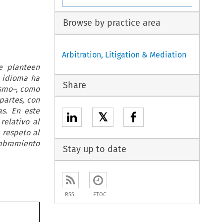
Browse by practice area
Arbitration, Litigation & Mediation
e planteen
l idioma ha
Share
ismo–, como
partes, con
as. En este
𝕏
relativo al
 respeto al
ombramiento
Stay up to date
RSS
ETOC