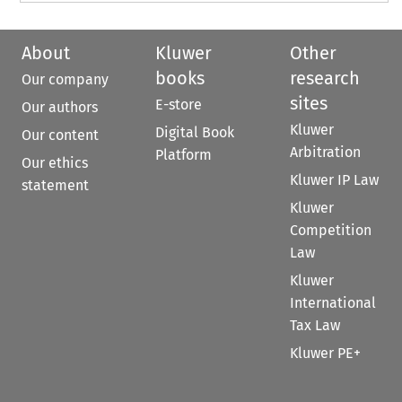
About
Kluwer
Other
books
research
Our company
sites
E-store
Our authors
Kluwer
Digital Book
Our content
Arbitration
Platform
Our ethics
Kluwer IP Law
statement
Kluwer
Competition
Law
Kluwer
International
Tax Law
Kluwer PE+