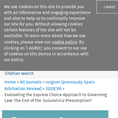
We use cookies on this site to provide you
I AGREE
with an informative and engaging experience
and also to help us to continually improve
our site for you. Without allowing cookies
certain features of the site will not be
available. To learn more about how we use
Search filters
cookies, please view our
cookie policy
. By
Search content but
clicking on ‘I AGREE’, you consent to our use
Iurgium %5Bpreviously Spain
of cookies on this device in accordance with
Arbitration ...
our policy.
Citation search
Home
>
All journals
>
Iurgium [previously Spain
Arbitration Review]
>
2020
(
39
)
>
Evaluating the Express Choice Approach to Governing
Law: The End of the
Sulamérica
Presumption?