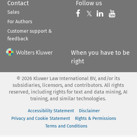
Contact
Follow us
Sales
Follow us on 
Follow us on Fac
𝕏
Follow us 
Follow
For Authors
Customer support &
feedback
When you have to be
right
©
2026
Kluwer Law International BV, and/or its
subsidiaries, licensors, and contributors. All rights
reserved, including rights for text and data mining, AI
training, and similar technologies.
Accessibility Statement
Disclaimer
Privacy and Cookie Statement
Rights & Permissions
Terms and Conditions