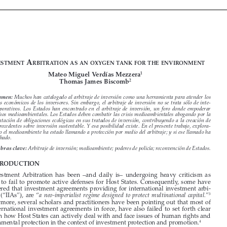























i
 a
nvEstmEnt
rbitration
as
an
oxygEn
tank
for
thE
EnvironmEnt


1
Mateo Miguel Verdías Mezzera

2
Thomas James Biscomb




Resumen:
 Muchos han catalogado al arbitraje de inversión como una herramienta para atender los 
problemas  económicos  de  los  inversores.  Sin  embargo,  el  arbitraje  de  inversión  no  se  trata  sólo  de  inte
-

reses  corporativos.  Los  Estados  han  encontrado  en  el  arbitraje  de  inversión,  un  foro  donde  empoderar  

los derechos medioambientales. Los Estados deben combatir las crisis medioambientales abogando por la 
implementación  de  obligaciones  ecológicas  en  sus  tratados  de  inversión,  contribuyendo  a  la  creación  de  


fuertes precedentes sobre inversión sustentable. Y esa posibilidad existe. En el presente trabajo, explora
-
mos cómo el medioambiente ha estado llamando a protección por medio del arbitraje; y si ese llamado ha 
ido escuchado. 

Palabras clave:
 Arbitraje de inversión; medioambiente; poderes de policía; reconvención de Estados. 

1.  INTRODUCTION  

Investment  Arbitration  has  been  –and  daily  is–  undergoing  heavy  criticism  as  


it  used  to  fail  to  promote  active  defenses  for  Host  States.  Consequently,  some  have  





considered  that  investment  agreements  providing  for  international  investment  arbi
-

tration  (“IIAs”),  are  “
”
a  neo-imperialist  regime  designed  to  protect  multinational  capital.
3
Furthermore, several scholars and practitioners have been pointing out that most of 

the  international  investment  agreements  in  force,  have  also  failed  to  set  forth  clear  

rules on how Host States can actively deal with and face issues of human rights and 



environmental protection in the context of investment protection and promotion.
4