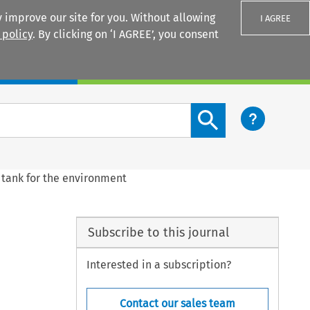
 improve our site for you. Without allowing
I AGREE
 policy
. By clicking on ‘I AGREE’, you consent
Login
Search content button
 tank for the environment
Subscribe to this journal
Interested in a subscription?
Contact our sales team