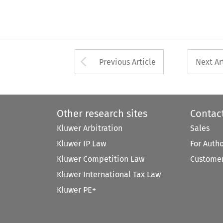
Arrow button used 
Previous Article
Next Ar
Other research sites
Contac
Kluwer Arbitration
Sales
Kluwer IP Law
For Auth
Kluwer Competition Law
Customer
Kluwer International Tax Law
Kluwer PE+