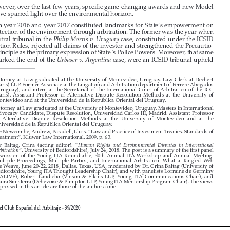
However, over the last few years, specific game-changing awards and new Model 

BITs have sparred light over the environmental horizon. 

Both year 2016 and year 2017 constituted landmarks for State’s empowerment on 

the protection of the environment through arbitration. The former was the year when 
the arbitral tribunal in the 
 case, constituted under the ICSID 
Philip Morris v. Uruguay

Arbitration Rules, rejected all claims of the investor and strengthened the Precautio
-



nary Principle as the primary expression of State ́s Police Powers. Moreover, that same 


year marked the end of the 
 case, were an ICSID tribunal upheld 
Urbaser v. Argentina




1 
Attorney  at  Law  graduated  at  the  University  of  Montevideo,  Uruguay.  Law  Clerk  at  Dechert  
(Paris) LLP. Former Associate at the Litigation and Arbitration department of Ferrere Abogados 
(Uruguay),  and  intern  at  the  Secretariat  of  the  International  Court  of  Arbitration  of  the  ICC  
(Paris).  Assistant  Professor  of  Alternative  Dispute  Resolution  Methods  at  the  University  of  

Montevideo and at the Universidad de la República Oriental del Uruguay.

2 
Attorney at Law graduated at the University of Montevideo, Uruguay. Masters in International 

Advocacy Candidate, Dispute Resolution, Universidad Carlos III, Madrid. Assistant Professor 
of  Alternative  Dispute  Resolution  Methods  at  the  University  of  Montevideo  and  at  the  

Universidad de la República Oriental del Uruguay.

3 
Newcombe, Andrew, Paradell, Lluis. “Law and Practice of Investment Treaties. Standards of 
See

Treatment”, Kluwer Law International, 2009, p. 63. 

4 
  Baltag,  Crina  (acting  editor).  “
See
Human  Rights  and  Environmental  Disputes  in  International  

”, University of Bedfordshire), July 24, 2018. The post is a summary of the first panel 
Arbitration
discussion  of  the  Young  ITA  Roundtable,  30th  Annual  ITA  Workshop  and  Annual  Meeting:  

Multiple  Proceedings,  Multiple  Parties,  and  International  Arbitration:  What  a  Tangled  Web  
We Weave, June 20-22, 2018, Dallas, Texas, USA, moderated by Dr. Crina Baltag (University of 



Bedfordshire, Young ITA Thought Leadership Chair); and with panelists Lorraine de Germiny 

(LALIVE);  Robert  Landicho  (Vinson  &  Elkins  LLP,  Young  ITA  Communications  Chair);  and  
Laura Sinisterra (Debevoise & Plimpton LLP, Young ITA Mentorship Program Chair). The views 



expressed in this article are those of the author alone.




Revista del Club Español del Arbitraje - 39/2020





