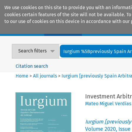
We use cookies on this site to provide you with an informat
cookies certain features of the site will not be available.
to our use of cookies on this device in accordance with our 
Home
Journals
Encyclopaedias
Search filters
Iurgium %5Bpreviously Spain Arbi
Citation search
Home
>
All journals
>
Iurgium [previously Spain Arbitr
Investment Arbit
Mateo Miguel Verdías
Iurgium [previously
Volume
2020
,
Issue