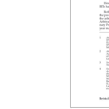



