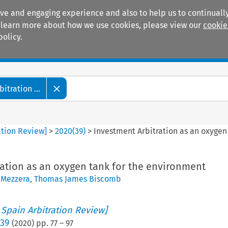
ive and engaging experience and also to help us to continually
 To learn more about how we use cookies, please view our
cookie
policy.
Manuals
Practice areas
tration ...
ation Review]
>
2020
(
39
)
>
Investment Arbitration as an oxygen
ration as an oxygen tank for the environment
 Mezzera
,
Thomas James Biscomb
 Spain Arbitration Review]
 39
(
2020
) pp.
77
–
97