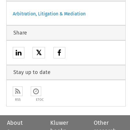
Arbitration, Litigation & Mediation
Share
𝕏
Stay up to date
RSS
ETOC
About
Kluwer
Other