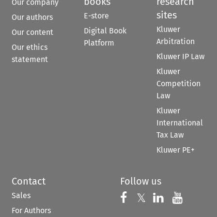
books
research
Our company
sites
E-store
Our authors
Kluwer
Digital Book
Our content
Arbitration
Platform
Our ethics
Kluwer IP Law
statement
Kluwer
Competition
Law
Kluwer
International
Tax Law
Kluwer PE+
Contact
Follow us
Sales
Follow us on 
Follow us on Fac
𝕏
Follow us 
Follow
For Authors