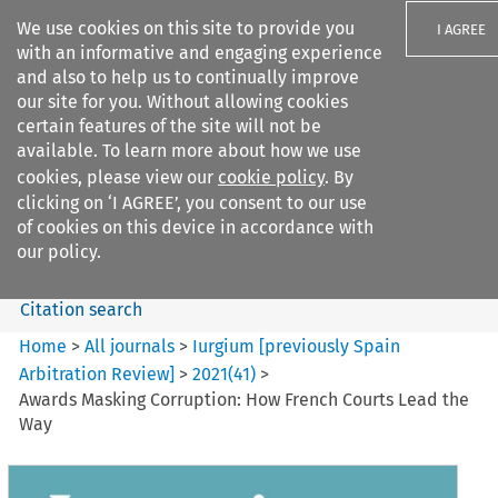
We use cookies on this site to provide you
I AGREE
with an informative and engaging experience
and also to help us to continually improve
our site for you. Without allowing cookies
certain features of the site will not be
available. To learn more about how we use
Search filters
cookies, please view our
cookie policy
. By
Search content but
clicking on ‘I AGREE’, you consent to our use
Iurgium %5Bpreviously Spain
of cookies on this device in accordance with
Arbitration ...
our policy.
Citation search
Home
>
All journals
>
Iurgium [previously Spain
Arbitration Review]
>
2021
(
41
)
>
Awards Masking Corruption: How French Courts Lead the
Way