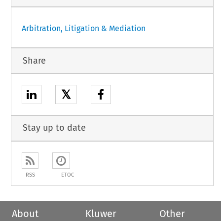
Arbitration, Litigation & Mediation
Share
𝕏
Stay up to date
RSS
ETOC
About
Kluwer
Other