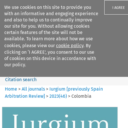
We use cookies on this site to provide you
I AGREE
with an informative and engaging experience
and also to help us to continually improve
our site for you. Without allowing cookies
certain features of the site will not be
available. To learn more about how we use
Search filters
cookies, please view our
cookie policy
. By
Search content but
clicking on ‘I AGREE’, you consent to our use
Iurgium %5Bpreviously Spain
of cookies on this device in accordance with
Arbitration ...
our policy.
Citation search
Home
>
All journals
>
Iurgium [previously Spain
Arbitration Review]
>
2023
(
46
)
>
Colombia