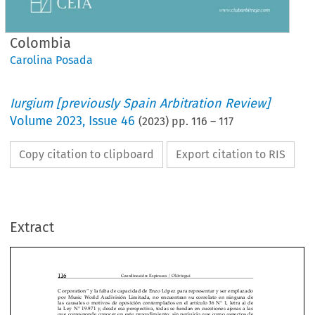
Colombia
Carolina Posada
Iurgium [previously Spain Arbitration Review]
Volume
2023
,
Issue 46
(
2023
) pp.
116
–
117
Copy citation to clipboard
Export citation to RIS
Extract






