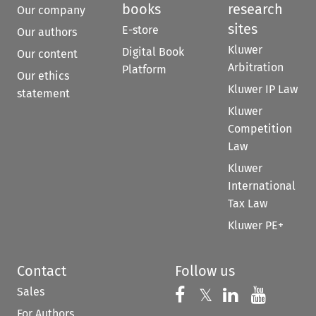
books
research
Our company
sites
E-store
Our authors
Kluwer
Digital Book
Our content
Arbitration
Platform
Our ethics
Kluwer IP Law
statement
Kluwer
Competition
Law
Kluwer
International
Tax Law
Kluwer PE+
Contact
Follow us
Sales
Follow us on 
Follow us on Fac
𝕏
Follow us 
Follow
For Authors