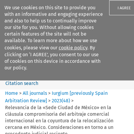
We use cookies on this site to provide you
I AGREE
with an informative and engaging experience
and also to help us to continually improve
our site for you. Without allowing cookies
certain features of the site will not be
available. To learn more about how we use
Search filters
cookies, please view our
cookie policy
. By
Search content but
clicking on ‘I AGREE’, you consent to our use
Iurgium %5Bpreviously Spain
of cookies on this device in accordance with
Arbitration ...
our policy.
Citation search
Home
>
All journals
>
Iurgium [previously Spain
Arbitration Review]
>
2023
(
48
)
>
Relevancia de la «Sede Ciudad de México» en la
cláusula compromisoria del arbitraje comercial
internacional en la coyuntura de la relocalización
cercana en México. Consideraciones en torno a un
precedente judicial reciente