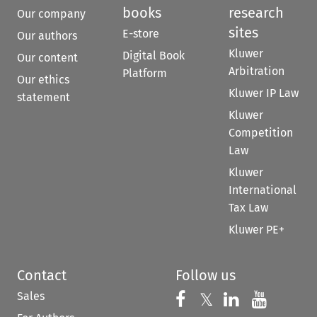
books
research
Our company
sites
E-store
Our authors
Kluwer
Digital Book
Our content
Arbitration
Platform
Our ethics
Kluwer IP Law
statement
Kluwer
Competition
Law
Kluwer
International
Tax Law
Kluwer PE+
Contact
Follow us
Sales
Follow us on 
Follow us on Fac
𝕏
Follow us 
Follow