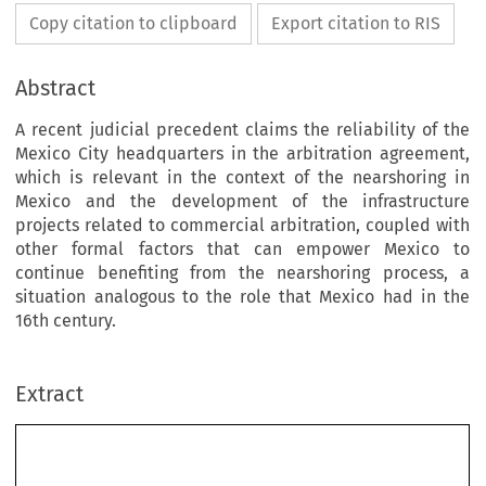
Copy citation to clipboard
Export citation to RIS
Abstract
A recent judicial precedent claims the reliability of the
Mexico City headquarters in the arbitration agreement,
which is relevant in the context of the nearshoring in
Mexico and the development of the infrastructure
projects related to commercial arbitration, coupled with
other formal factors that can empower Mexico to
continue benefiting from the nearshoring process, a
situation analogous to the role that Mexico had in the
16th century.
Extract
Relevancia de la «Sede Ciudad de México» en la cláusula 
compromisoria del arbitraje comercial internacional en la coyuntura 
de la relocalización cercana en México. Consideraciones en torno  
a un precedente judicial reciente