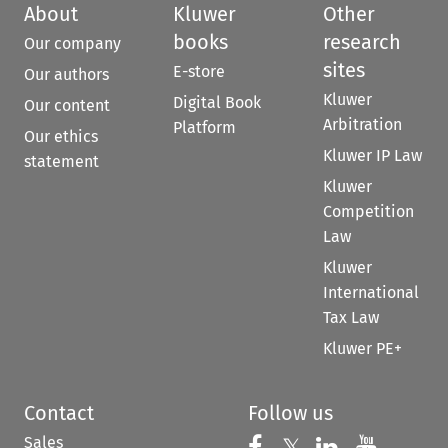
About
Kluwer
Other
books
research
Our company
sites
E-store
Our authors
Kluwer
Digital Book
Our content
Arbitration
Platform
Our ethics
Kluwer IP Law
statement
Kluwer
Competition
Law
Kluwer
International
Tax Law
Kluwer PE+
Contact
Follow us
Sales
Follow us on 
Follow us on Fac
Follow us 
Follow