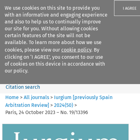
We use cookies on this site to provide you
I AGREE
with an informative and engaging experience
and also to help us to continually improve
our site for you. Without allowing cookies
certain features of the site will not be
available. To learn more about how we use
Search filters
cookies, please view our
cookie policy
. By
Search content but
clicking on ‘I AGREE’, you consent to our use
Iurgium %5Bpreviously Spain
of cookies on this device in accordance with
Arbitration ...
our policy.
Citation search
Home
>
All journals
>
Iurgium [previously Spain
Arbitration Review]
>
2024
(
50
)
>
Paris, 24 October 2023 – No. 19/13396