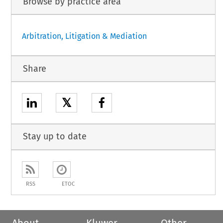
Browse by practice area
Arbitration, Litigation & Mediation
Share
𝕏
Stay up to date
RSS
ETOC
About
Kluwer
Other