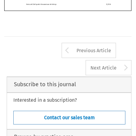


Revista del Club Español e Iberoamericano del Arbitraje 
51/2024
Arrow button us
Previous Article
A
Next Article
Subscribe to this journal
Interested in a subscription?
Contact our sales team