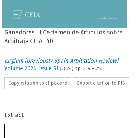
Ganadores III Certamen de Artículos sobre
Arbitraje CEIA -40
Iurgium [previously Spain Arbitration Review]
Volume
2024
,
Issue 51
(
2024
) pp.
214
–
214
Copy citation to clipboard
Export citation to RIS
Extract
Ganadores
III Certamen de Artículos sobre A
rbitraje CEIA -40
Estamos  muy  contentos  de  compartir  los  artículos  ganadores  del  III  Certamen  de  