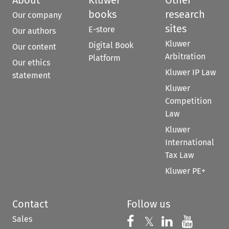
books
research
Our company
sites
E-store
Our authors
Kluwer
Digital Book
Our content
Arbitration
Platform
Our ethics
Kluwer IP Law
statement
Kluwer
Competition
Law
Kluwer
International
Tax Law
Kluwer PE+
Contact
Follow us
Sales
Follow us on 
Follow us on Fac
𝕏
Follow us 
Follow