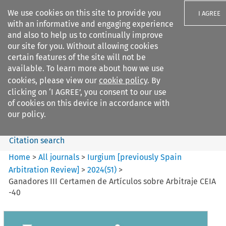
We use cookies on this site to provide you
I AGREE
with an informative and engaging experience
and also to help us to continually improve
our site for you. Without allowing cookies
certain features of the site will not be
available. To learn more about how we use
Search filters
cookies, please view our
cookie policy
. By
Search content but
clicking on ‘I AGREE’, you consent to our use
Iurgium %5Bpreviously Spain
of cookies on this device in accordance with
Arbitration ...
our policy.
Citation search
Home
>
All journals
>
Iurgium [previously Spain
Arbitration Review]
>
2024
(
51
)
>
Ganadores III Certamen de Artículos sobre Arbitraje CEIA
-40