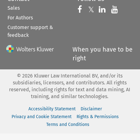
Sales
Follow us on 
Follow us on Fac
𝕏
Follow us 
Follow
For Authors
Customer support &
feedback
When you have to be
right
©
2026
Kluwer Law International BV, and/or its
subsidiaries, licensors, and contributors. All rights
reserved, including rights for text and data mining, AI
training, and similar technologies.
Accessibility Statement
Disclaimer
Privacy and Cookie Statement
Rights & Permissions
Terms and Conditions