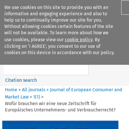
We use cookies on this site to provide you with an
informative and engaging experience and also to
help us to continually improve our site for you.
Without allowing cookies certain features of the site
will not be available. To learn more about how we
use cookies, please view our
cookie policy
. By
Search filters
clicking on ‘I AGREE’, you consent to our use of
Search content but
cookies on this device in accordance with our policy.
Journal of European Consumer
and Market ...
Citation search
Home
>
All journals
>
Journal of European Consumer and
Market Law
>
1
(
1
)
>
Wofür brauchen wir eine neue Zeitschrift für
Europäisches Unternehmens- und Verbraucherrecht?