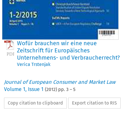
Wofür brauchen wir eine neue
Zeitschrift für Europäisches
Unternehmens- und Verbraucherrecht?
Verica Trstenjak
Journal of European Consumer and Market Law
Volume
1
,
Issue 1
(
2012
) pp.
3
–
5
Copy citation to clipboard
Export citation to RIS
hrift für Europäisches Unternehmens- und Verbraucherrecht
l of European Consumer and Market Law (2012) 1:3–5
 10.1007/s13590-011-0006-2 
ITORIAL 