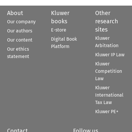
About
Kluwer
Other
books
research
Our company
sites
E-store
Our authors
Kluwer
Digital Book
Our content
Arbitration
Platform
Our ethics
Kluwer IP Law
statement
Kluwer
Competition
Law
Kluwer
International
Tax Law
Kluwer PE+
Contact
Follow us