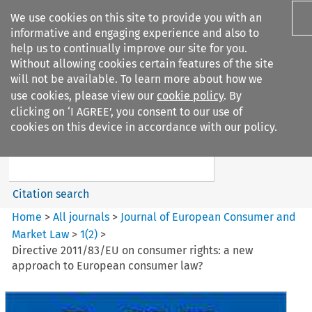
We use cookies on this site to provide you with an
informative and engaging experience and also to
help us to continually improve our site for you.
Without allowing cookies certain features of the site
will not be available. To learn more about how we
use cookies, please view our
cookie policy
. By
Search filters
clicking on ‘I AGREE’, you consent to our use of
Search content but
cookies on this device in accordance with our policy.
Journal of European Consumer
and Market ...
Citation search
Home
>
All journals
>
Journal of European Consumer and
Market Law
>
1
(
2
)
>
Directive 2011/83/EU on consumer rights: a new
approach to European consumer law?