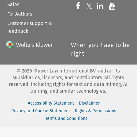
Sales
Follow us on 
Follow us on Fac
𝕏
Follow us 
Follow
For Authors
Customer support &
feedback
When you have to be
right
©
2026
Kluwer Law International BV, and/or its
subsidiaries, licensors, and contributors. All rights
reserved, including rights for text and data mining, AI
training, and similar technologies.
Accessibility Statement
Disclaimer
Privacy and Cookie Statement
Rights & Permissions
Terms and Conditions