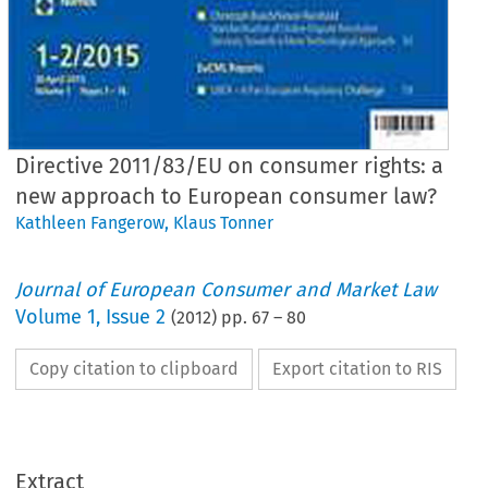
Directive 2011/83/EU on consumer rights: a
new approach to European consumer law?
Kathleen Fangerow
,
Klaus Tonner
Journal of European Consumer and Market Law
Volume
1
,
Issue 2
(
2012
) pp.
67
–
80
Copy citation to clipboard
Export citation to RIS
chrift für Europäisches Unternehmens- und Verbraucherrecht
al of European Consumer and Market law (2012) 2:67 - 80
tiClES/artiKEl
Extract