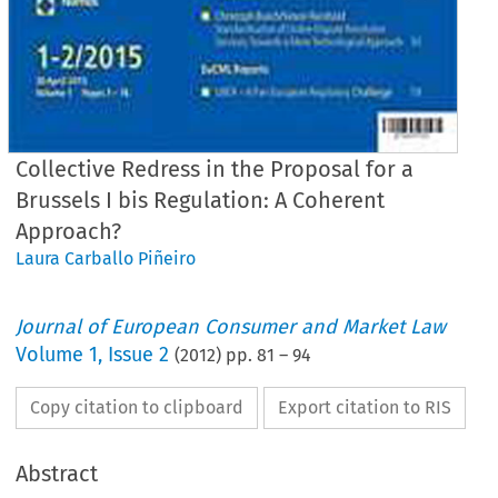
Collective Redress in the Proposal for a
Brussels I bis Regulation: A Coherent
Approach?
Laura Carballo Piñeiro
Journal of European Consumer and Market Law
Volume
1
,
Issue 2
(
2012
) pp.
81
–
94
Copy citation to clipboard
Export citation to RIS
Abstract