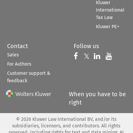
Kluwer
International
Tax Law
Kluwer PE+
Contact
Follow us
Sales
Follow us on 
Follow us on Fac
𝕏
Follow us 
Follow
For Authors
Customer support &
feedback
When you have to be
right
©
2026
Kluwer Law International BV, and/or its
subsidiaries, licensors, and contributors. All rights
reserved, including rights for text and data mining, AI