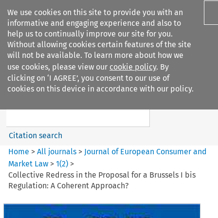
We use cookies on this site to provide you with an
informative and engaging experience and also to
help us to continually improve our site for you.
Without allowing cookies certain features of the site
will not be available. To learn more about how we
use cookies, please view our
cookie policy
. By
Search filters
clicking on ‘I AGREE’, you consent to our use of
Search content but
cookies on this device in accordance with our policy.
Journal of European Consumer
and Market ...
Citation search
Home
>
All journals
>
Journal of European Consumer and
Market Law
>
1
(
2
)
>
Collective Redress in the Proposal for a Brussels I bis
Regulation: A Coherent Approach?