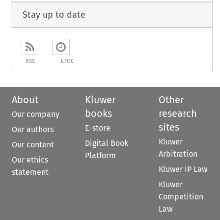
Stay up to date
RSS
ETOC
About
Kluwer
Other
books
research
Our company
sites
E-store
Our authors
Kluwer
Digital Book
Our content
Arbitration
Platform
Our ethics
Kluwer IP Law
statement
Kluwer
Competition
Law