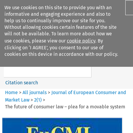
We use cookies on this site to provide you with an
informative and engaging experience and also to
help us to continually improve our site for you.
Without allowing cookies certain features of the site
will not be available. To learn more about how we
use cookies, please view our
cookie policy
. By
Search filters
clicking on ‘I AGREE’, you consent to our use of
Search content but
cookies on this device in accordance with our policy.
Journal of European Consumer
and Market ...
Citation search
Home
>
All journals
>
Journal of European Consumer and
Market Law
>
2
(
1
)
>
The future of consumer law – plea for a movable system