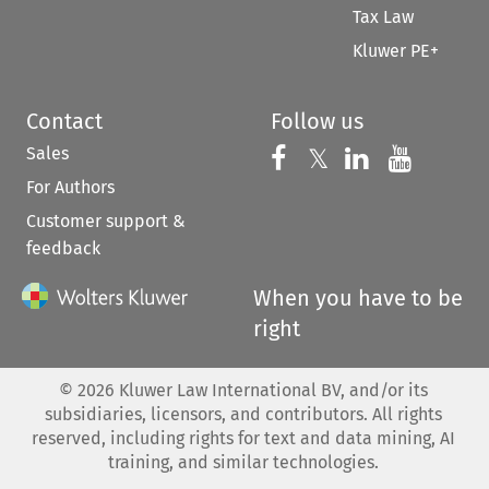
Tax Law
Kluwer PE+
Contact
Follow us
Sales
Follow us on 
Follow us on Fac
𝕏
Follow us 
Follow
For Authors
Customer support &
feedback
When you have to be
right
©
2026
Kluwer Law International BV, and/or its
subsidiaries, licensors, and contributors. All rights
reserved, including rights for text and data mining, AI
training, and similar technologies.