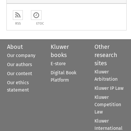
RSS
ETOC
About
Kluwer
Other
books
research
Our company
sites
E-store
Our authors
Kluwer
Digital Book
Our content
Arbitration
Platform
Our ethics
Kluwer IP Law
statement
Kluwer
Competition
Law
Kluwer
International