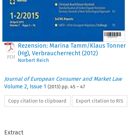
Rezension: Marina Tamm/Klaus Tonner
(Hg), Verbraucherrecht (2012)
Norbert Reich
Journal of European Consumer and Market Law
Volume
2
,
Issue 1
(
2013
) pp.
45
–
47
Copy citation to clipboard
Export citation to RIS
schrift für Europäisches Unternehmens- und Verbraucherrecht
nal of European Consumer and Market Law (2013) 1:45–47
OOK REVIEWS / BUCHBESPRECHUNGEN
zension: Marina Tamm/Klaus Tonner (Hg), Verbraucherrecht (20
Extract