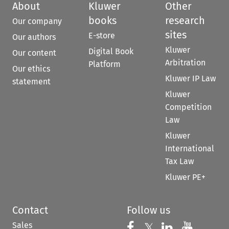
About
Kluwer
Other
books
research
Our company
sites
E-store
Our authors
Kluwer
Digital Book
Our content
Arbitration
Platform
Our ethics
Kluwer IP Law
statement
Kluwer
Competition
Law
Kluwer
International
Tax Law
Kluwer PE+
Contact
Follow us
Sales
Follow us on 
Follow us on Fac
𝕏
Follow us 
Follow