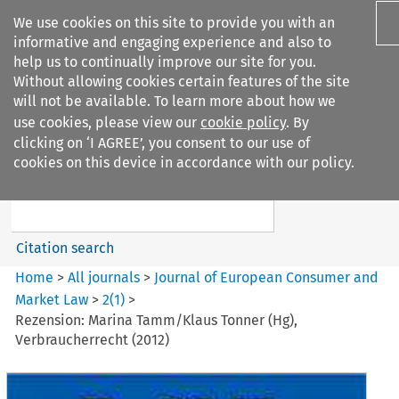
We use cookies on this site to provide you with an
informative and engaging experience and also to
help us to continually improve our site for you.
Without allowing cookies certain features of the site
will not be available. To learn more about how we
use cookies, please view our
cookie policy
. By
Search filters
clicking on ‘I AGREE’, you consent to our use of
Search content but
cookies on this device in accordance with our policy.
Journal of European Consumer
and Market ...
Citation search
Home
>
All journals
>
Journal of European Consumer and
Market Law
>
2
(
1
)
>
Rezension: Marina Tamm/Klaus Tonner (Hg),
Verbraucherrecht (2012)