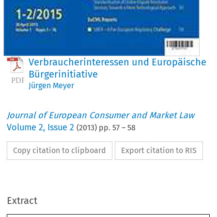
Verbraucherinteressen und Europäische
Bürgerinitiative
Jürgen Meyer
Journal of European Consumer and Market Law
Volume
2
,
Issue 2
(
2013
) pp.
57
–
58
Copy citation to clipboard
Export citation to RIS
chrift für Europäisches Unternehmens- und Verbraucherrecht
al of European Consumer and Market law (2013) 2:57–58
itorial
Extract
rbraucherinteressen und Europäische Bürgerinitiative
en Meyer