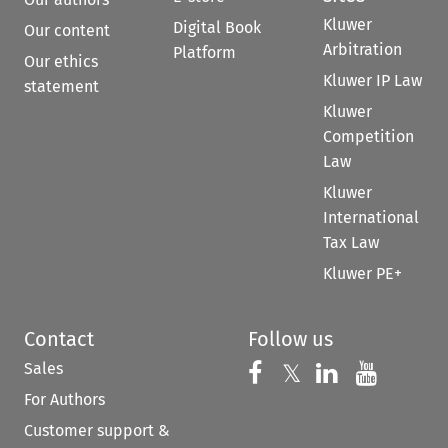
Kluwer
Digital Book
Our content
Arbitration
Platform
Our ethics
Kluwer IP Law
statement
Kluwer
Competition
Law
Kluwer
International
Tax Law
Kluwer PE+
Contact
Follow us
Sales
Follow us on 
Follow us on Fac
𝕏
Follow us 
Follow
For Authors
Customer support &