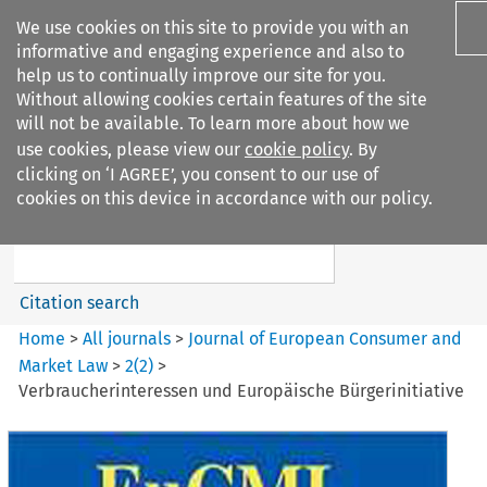
We use cookies on this site to provide you with an
informative and engaging experience and also to
help us to continually improve our site for you.
Without allowing cookies certain features of the site
will not be available. To learn more about how we
use cookies, please view our
cookie policy
. By
Search filters
clicking on ‘I AGREE’, you consent to our use of
Search content but
cookies on this device in accordance with our policy.
Journal of European Consumer
and Market ...
Citation search
Home
>
All journals
>
Journal of European Consumer and
Market Law
>
2
(
2
)
>
Verbraucherinteressen und Europäische Bürgerinitiative