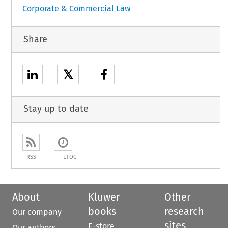
Corporate & Commercial Law
Share
𝕏
Stay up to date
RSS
ETOC
About
Kluwer
Other
books
research
Our company
sites
E-store
Our authors