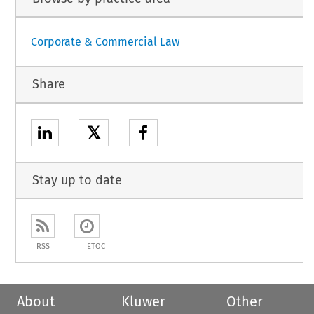
Corporate & Commercial Law
Share
𝕏
Stay up to date
RSS
ETOC
About
Kluwer
Other