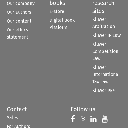
books
research
Our company
sites
E-store
Our authors
Kluwer
Digital Book
Our content
Arbitration
Platform
Our ethics
Kluwer IP Law
statement
Kluwer
Competition
Law
Kluwer
International
Tax Law
Kluwer PE+
Contact
Follow us
Sales
Follow us on 
Follow us on Fac
𝕏
Follow us 
Follow
For Authors