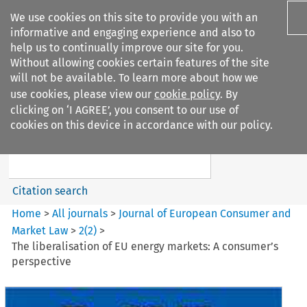
We use cookies on this site to provide you with an
informative and engaging experience and also to
help us to continually improve our site for you.
Without allowing cookies certain features of the site
will not be available. To learn more about how we
use cookies, please view our
cookie policy
. By
Search filters
clicking on ‘I AGREE’, you consent to our use of
Search content but
cookies on this device in accordance with our policy.
Journal of European Consumer
and Market ...
Citation search
Home
>
All journals
>
Journal of European Consumer and
Market Law
>
2
(
2
)
>
The liberalisation of EU energy markets: A consumer’s
perspective