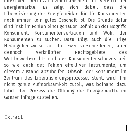
effektiven Rechtsschutzmechanismen im Bereich der
Energiemärkte. Es zeigt sich dabei, dass die
Liberalisierung der Energiemärkte für die Konsumenten
noch immer kein gutes Geschäft ist. Die Gründe dafür
sind insb im Fehlen einer genauen Definition der Begriffe
Konsument, Konsumentenvertrauen und Wohl der
Konsumenten zu suchen. Dazu trägt auch die irrige
Herangehensweise an die zwei verschiedenen, aber
dennoch verknüpften Rechtsgebiete des
Wettbewerbsrechts und des Konsumentenschutzes bei,
so wie auch das Fehlen effektiver Instrumente, um
diesem Zustand abzuhelfen. Obwohl der Konsument im
Zentrum des Liberalisierungsprozesses steht, wird ihm
nicht genug Aufmerksamkeit zuteil, was beinahe dazu
führt, den Prozess der Öffnung der Energiemärkte im
chrift für Europäisches Unternehmens- und Verbraucherrecht
Ganzen infrage zu stellen.
al of European Consumer and Market Law (2013) 2:80–96
TICLES / ARTIKEL
Extract
e liberalisation of EU energy markets: A consumer’s perspective
andre Duterque