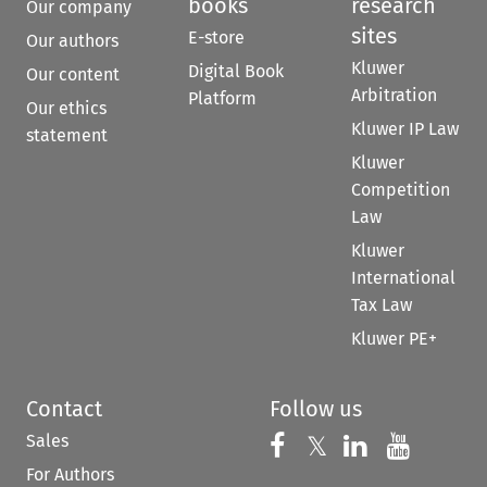
books
research
Our company
sites
E-store
Our authors
Kluwer
Digital Book
Our content
Arbitration
Platform
Our ethics
Kluwer IP Law
statement
Kluwer
Competition
Law
Kluwer
International
Tax Law
Kluwer PE+
Contact
Follow us
Sales
Follow us on 
Follow us on Fac
𝕏
Follow us 
Follow
For Authors