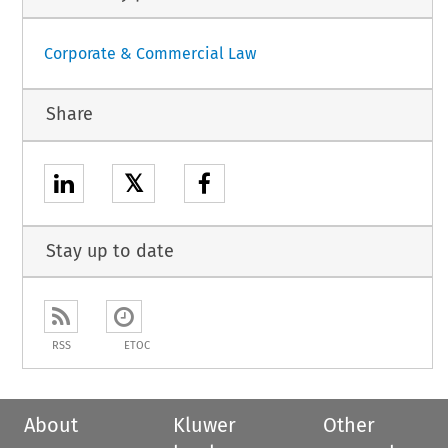
Corporate & Commercial Law
Share
𝕏
Stay up to date
RSS
ETOC
About
Kluwer
Other