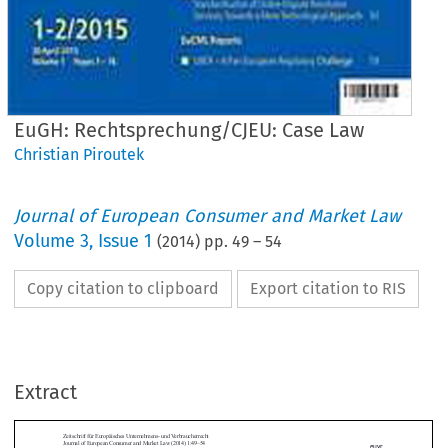
EuGH: Rechtsprechung/CJEU: Case Law
Christian Piroutek
Journal of European Consumer and Market Law
Volume
3
,
Issue 1
(
2014
) pp.
49
–
54
Copy citation to clipboard
Export citation to RIS
hrift für Europäisches Unternehmens- und Verbraucherrecht
l of European Consumer and Market Law (2014) 1:49–54
 E   L AW   /   R E C H T S P R E C H U N G
Extract
GH: Rechtsprechung/CJEU: Case Law
tian Piroutek


