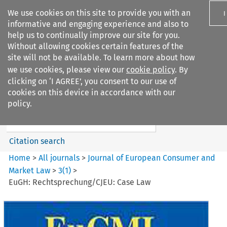
We use cookies on this site to provide you with an
I
informative and engaging experience and also to
help us to continually improve our site for you.
Without allowing cookies certain features of the
site will not be available. To learn more about how
we use cookies, please view our
cookie policy
. By
Search filters
clicking on ‘I AGREE’, you consent to our use of
Search content but
cookies on this device in accordance with our
Journal of European Consumer
policy.
and Market ...
Citation search
Home
>
All journals
>
Journal of European Consumer and
Market Law
>
3
(
1
)
>
EuGH: Rechtsprechung/CJEU: Case Law