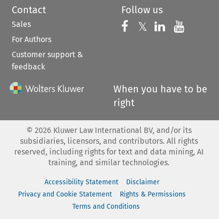
Contact
Follow us
Sales
Follow us on 
Follow us on Fac
𝕏
Follow us 
Follow
For Authors
Customer support &
feedback
When you have to be
right
©
2026
Kluwer Law International BV, and/or its
subsidiaries, licensors, and contributors. All rights
reserved, including rights for text and data mining, AI
training, and similar technologies.
Accessibility Statement
Disclaimer
Privacy and Cookie Statement
Rights & Permissions
Terms and Conditions