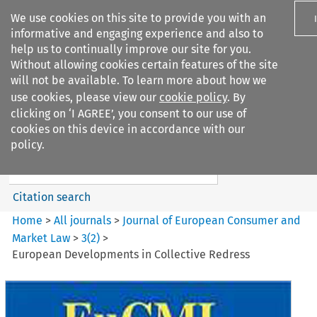
We use cookies on this site to provide you with an
informative and engaging experience and also to
help us to continually improve our site for you.
Without allowing cookies certain features of the site
will not be available. To learn more about how we
use cookies, please view our
cookie policy
. By
Search filters
clicking on ‘I AGREE’, you consent to our use of
Search content but
cookies on this device in accordance with our
Journal of European Consumer
policy.
and Market ...
Citation search
Home
>
All journals
>
Journal of European Consumer and
Market Law
>
3
(
2
)
>
European Developments in Collective Redress