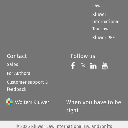
Law
Kluwer
International
Tax Law
Kluwer PE+
Contact
Follow us
Sales
Follow us on 
Follow us on Fac
𝕏
Follow us 
Follow
For Authors
Customer support &
feedback
When you have to be
right
©
2026
Kluwer Law International BV, and/or its