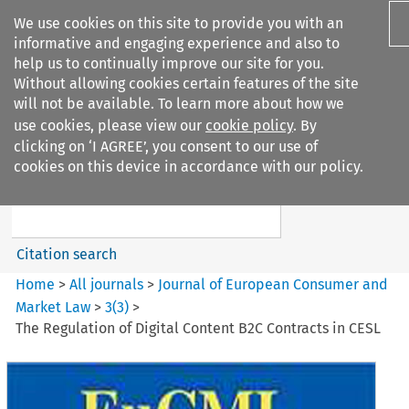
We use cookies on this site to provide you with an
informative and engaging experience and also to
help us to continually improve our site for you.
Without allowing cookies certain features of the site
will not be available. To learn more about how we
use cookies, please view our
cookie policy
. By
Search filters
clicking on ‘I AGREE’, you consent to our use of
Search content but
cookies on this device in accordance with our policy.
Journal of European Consumer
and Market ...
Citation search
Home
>
All journals
>
Journal of European Consumer and
Market Law
>
3
(
3
)
>
The Regulation of Digital Content B2C Contracts in CESL