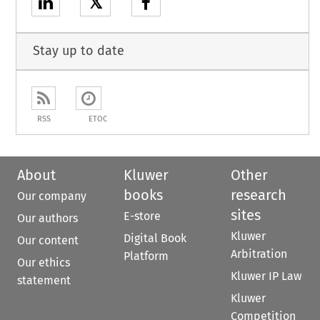
𝕏
Stay up to date
RSS
ETOC
About
Kluwer
Other
books
research
Our company
sites
E-store
Our authors
Kluwer
Digital Book
Our content
Arbitration
Platform
Our ethics
Kluwer IP Law
statement
Kluwer
Competition