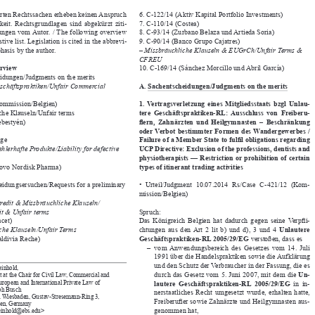


terten Rechtssachen erheben keinen Anspruch 
6. C-122/14 (Aktiv Kapital Portfolio Investments)



gkeit.  Rechtsgrundlagen  sind  abgekürzt  ziti
-
7. C-110/14 (Costea)


bungen vom Autor. / The following overview 
8. C-93/14 (Zurbano Belaza und Artieda Soria)



stive list. Legislation is cited in the abbrevi
-
9. C-90/14 (Banco Grupo Cajatres)


hasis by the author. 
– Missbräuchliche Klauseln & EUGrCh/Unfair Terms & 

CFREU


erview
10. C-169/14 (Sánchez Morcillo und Abril García)

eidungen/Judgments on the merits


eschäftspraktiken/Unfair Commercial 
A. Sachentscheidungen/Judgments on the merits
Kommission/Belgien)
1.  Vertragsverletzung  eines  Mitgliedsstaats  bzgl  Unlau
-



iche Klauseln/Unfair terms
tere  Geschäftspraktiken-RL:  Ausschluss  von  Freiberu
-



Sebestyén)
flern,  Zahnärzten  und  Heilgymnasten  –  Beschränkung 


oder Verbot  bestimmter  Formen  des Wandergewerbes  / 

räge
Failure of a Member State to fulfil obligations regarding 


fehlerhafte Produkte/Liability for defective 
UCP Directive: Exclusion of the professions, dentists and 


physiotherapists — Restriction or prohibition of certain 

Novo Nordisk Pharma)
types of itinerant trading activities


heidungsersuchen/Requests for a preliminary 
Urteil/Judgment  10.07.2014  Rs/Case  C-421/12  (Kom-
• 



mission/Belgien)

kredit & Missbräuchliche Klauseln/

it & Unfair terms
Spruch:


acet)
Das    Königreich
 Belgien 
hat   dadurch 
gegen 
seine 
Verpfli
-










iche Klauseln/Unfair Terms 
chtungen  aus  den  Art  2  lit  b)  und  d),  3  und  4 
Unlautere 



Valdivia Reche)
Geschäftspraktiken-RL 2005/29/EG
 verstoßen, dass es



–      vom  Anwendungsbereich  des  Gesetzes  vom  14. 
Juli 



1991 über die Handelspraktiken sowie die Aufklärung 

und den Schutz der Verbraucher in der Fassung, die es 
Reinhold,


durch das Gesetz vom 5. 
Juni 2007, mit dem die 
Un-
nt at the Chair for Civil Law, Commercial and 




ropean and International Private Law of 
lautere  Geschäftspraktiken-RL  2005/29/EG
  in  in-



oph Busch 
nerstaatliches  Recht  umgesetzt  wurde,  erhalten  hatte, 


in Wiesbaden, Gustav-Stresemann-Ring 3, 

Freiberufler 
sowie 
Zahnärzte 
und    Heilgymnasten 
aus
-
den, Germany








genommen hat,
reinhold@ebs.edu>

