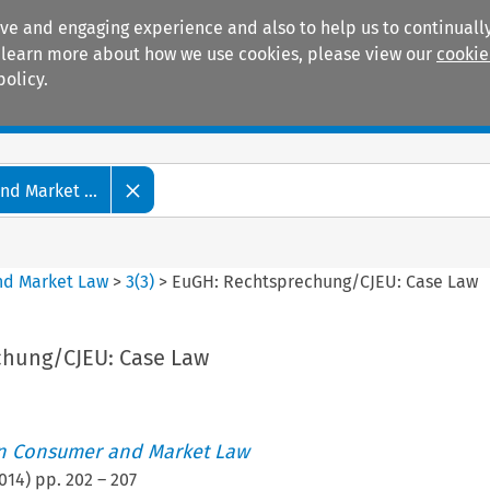
ive and engaging experience and also to help us to continually
 To learn more about how we use cookies, please view our
cookie
policy.
Manuals
Practice areas
d Market ...
nd Market Law
>
3
(
3
)
>
EuGH: Rechtsprechung/CJEU: Case Law
chung/CJEU: Case Law
an Consumer and Market Law
014
) pp.
202
–
207