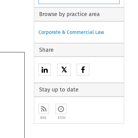
Browse by practice area
Corporate & Commercial Law
Share
𝕏
Stay up to date
RSS
ETOC