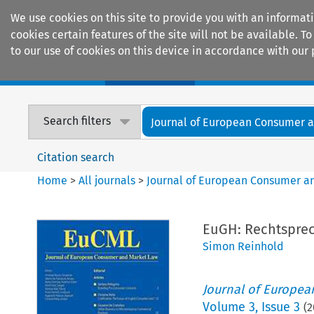
We use cookies on this site to provide you with an informat
cookies certain features of the site will not be available.
to our use of cookies on this device in accordance with our 
Home
Journals
Encyclopaedias
Search filters
Journal of European Consumer an
Citation search
Home
>
All journals
>
Journal of European Consumer a
EuGH: Rechtspre
Simon Reinhold
Journal of Europe
Volume
3
,
Issue 3
(
2