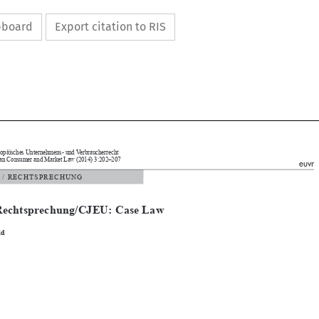
ipboard
Export citation to RIS

Europäisches Unternehmens- und Verbraucherrecht


pean Consumer and Market Law (2014) 3:202–207
euvr

   /   R E C H T S P R E C H U N G

echtsprechung/CJEU: Case Law

old