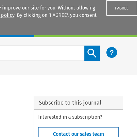
 improve our site for you. Without allowing
I AGREE
 policy
. By clicking on ‘I AGREE’, you consent
Login
Search content button
Subscribe to this journal
Interested in a subscription?
Contact our sales team