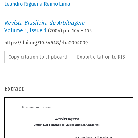
Leandro Rigueira Rennó Lima
Revista Brasileira de Arbitragem
Volume
1
,
Issue 1
(
2004
) pp.
164
–
165
https://doi.org/10.54648/rba2004009
Copy citation to clipboard
Export citation to RIS
Extract
r
 l
esenha
De
ivros
Arbitragem





Autor: Luiz Fernando do Vale de Almeida Guilherme


Leandro Rigueira Rennó Lima
Advogado, Mestre em Direito, Professor da PUC/MG.
