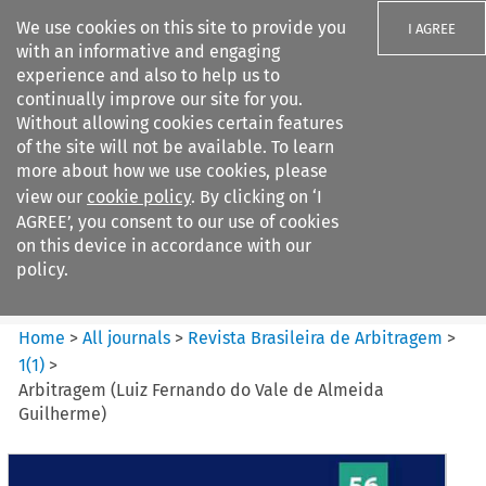
We use cookies on this site to provide you
I AGREE
with an informative and engaging
experience and also to help us to
continually improve our site for you.
Without allowing cookies certain features
of the site will not be available. To learn
Search filters
more about how we use cookies, please
Search content but
view our
cookie policy
. By clicking on ‘I
Revista Brasileira de
AGREE’, you consent to our use of cookies
Arbitragem
on this device in accordance with our
policy.
Citation search
Home
>
All journals
>
Revista Brasileira de Arbitragem
>
1
(
1
)
>
Arbitragem (Luiz Fernando do Vale de Almeida
Guilherme)