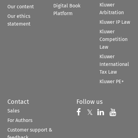
Kluwer
Digital Book
Our content
Arbitration
Platform
Our ethics
Kluwer IP Law
statement
Kluwer
Competition
Law
Kluwer
International
Tax Law
Kluwer PE+
Contact
Follow us
Sales
Follow us on 
Follow us on Fac
𝕏
Follow us 
Follow
For Authors
Customer support &
feedback