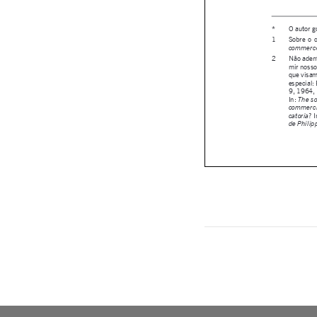

