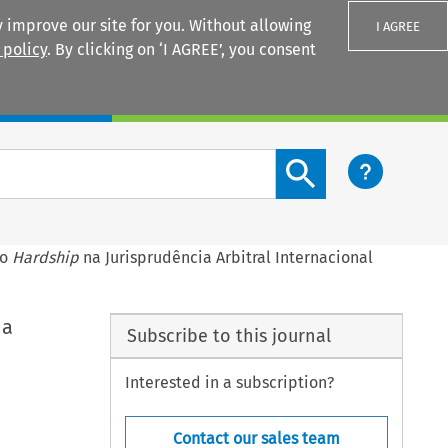
 improve our site for you. Without allowing
I AGREE
 policy
. By clicking on ‘I AGREE’, you consent
Login
Search content button
do
Hardship
na Jurisprudência Arbitral Internacional
a
Subscribe to this journal
Interested in a subscription?
Contact our sales team