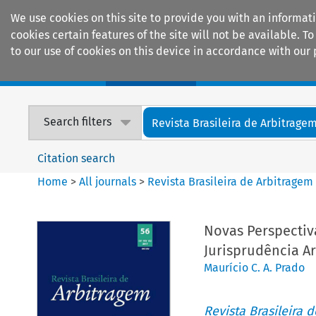
We use cookies on this site to provide you with an informat
cookies certain features of the site will not be available.
to our use of cookies on this device in accordance with our 
Home
Journals
Encyclopaedias
Search filters
Revista Brasileira de Arbitrage
Citation search
Home
>
All journals
>
Revista Brasileira de Arbitragem
Novas Perspecti
Jurisprudência Ar
Maurício C. A. Prado
Revista Brasileira 