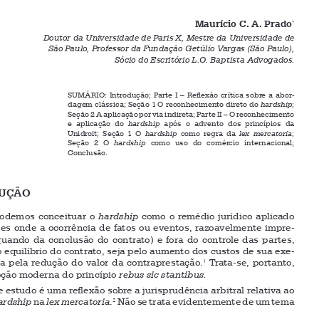
e Aplicação do 
Hardship
 na 
Jurisprudência Arbitral Internacional





Maurício C. A. Prado
*
Doutor da Universidade de Paris X, Mestre da Universidade de
São Paulo, Professor da Fundação Getúlio Vargas (São Paulo), 
Sócio do Escritório L.O. Baptista Advogados.





SUMÁRIO: Introdução; Parte I – Reflexão crítica sobre a abor-



dagem clássica; Seção 1 O reconhecimento direto do 
hardship
; 
Seção 2 A aplicação por via indireta; Parte II – O reconhecimento 





e  aplicação  do 
hardship
  após  o  advento  dos  princípios  da 



Unidroit; Seção 1 O 
hardship
 como regra da 
lex mercatoria
; 
Seção  2  O 
hardship
  como  uso  do  comércio  internacional; 

Conclusão.
INTRODUÇÃO

1. Podemos conceituar o 
hardship
 como o remédio jurídico aplicado 
às situações onde a ocorrência de fatos ou eventos, razoavelmente impre
-



visíveis (quando da conclusão do contrato) e fora do controle das partes, 


perturba o equilíbrio do contrato, seja pelo aumento dos custos de sua exe
-
cução, seja pela redução do valor da contraprestação.
Trata-se, portanto, 
1

da concepção moderna do princípio 
rebus sic stantibus.


Este estudo é uma reflexão sobre a jurisprudência arbitral relativa ao 



tema do 
hardship 
na 
lex mercatoria
.
Não se trata evidentemente de um tema
2



*   O autor gostaria de agradecer a sua colega de escritório, Cristina Saiz Jabardo, pela revisão do manuscrito.






1   Sobre o conceito de 
no direito internacional, ver M. C. A. PRADO. 
hardship 
Le hardship dans le droit du 
. Bruxelas/Paris: E. Bruylant – FEC/FEDUCI, Universidade de Paris X, 2001, p. 259.
commerce international
2   Não adentraremos o vasto debate sobre a existência e o alcance da 
, limitando-nos aqui a expri
-
lex mercatoria