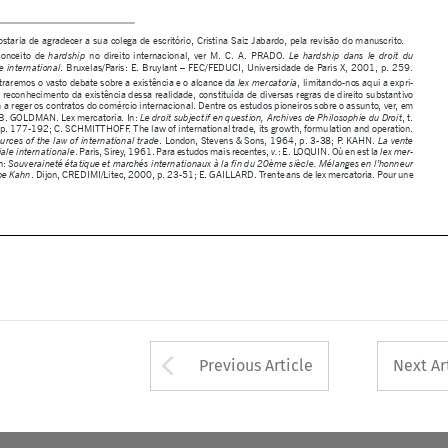
mir nosso reconhecimento da existência dessa realidade, constituída de diversas regras de direito substantivo 
que visam a reger os contratos do comércio internacional. Dentre os estudos pioneiros sobre o assunto, ver, em 
especial: B. GOLDMAN. Lex mercatoria. In:
, t. 
 Le droit subjectif en question, Archives de Philosophie du Droit
9, 1964, p. 177-192; C. SCHMITTHOFF. The law of international trade, its growth, formulation and operation. 
In:
. London, Stevens & Sons, 1964, p. 3-38; P. KAHN. 
 The sources of the law of international trade
La vente 

. Paris, Sirey, 1961. Para estudos mais recentes, 
: E. LOQUIN. Où en est la 
commerciale internationale
v.
lex mer
-
? In:
catoria
 Souveraineté étatique et marchés internationaux à la fin du 20
ème siècle. Mélanges en l’honneur 




. Dijon, CREDIMI/Litec, 2000, p. 23-51;
E. GAILLARD. Trente ans de lex mercatoria. Pour une
de Philippe Kahn



























Arrow button used 
Previous Article
Next Ar