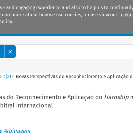
ive and engaging experience and also to help us to continually
 To learn more about how we use cookies, please view our
cookie
policy.
Manuals
Practice areas
m
>
1
(
2
)
>
Novas Perspectivas do Reconhecimento e Aplicação 
vas do Reconhecimento e Aplicação do
Hardship
n
bitral Internacional
de Arbitragem