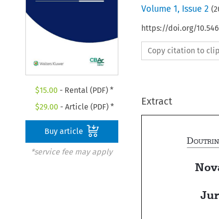
Volume
1
,
Issue 2
(
2
https://doi.org/10.5
Copy citation to cl
$
15.00
- Rental (PDF) *
Extract
$
29.00
- Article (PDF) *
Buy article

*service fee may apply