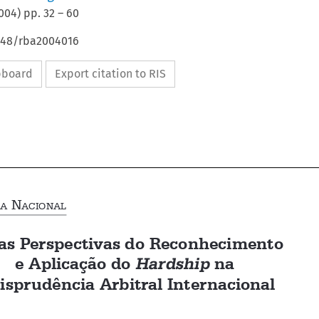
004
) pp.
32
–
60
4648/rba2004016
ipboard
Export citation to RIS








D
 N
OUTRINA
ACIONAL
Novas Perspectivas do Reconhecimento 