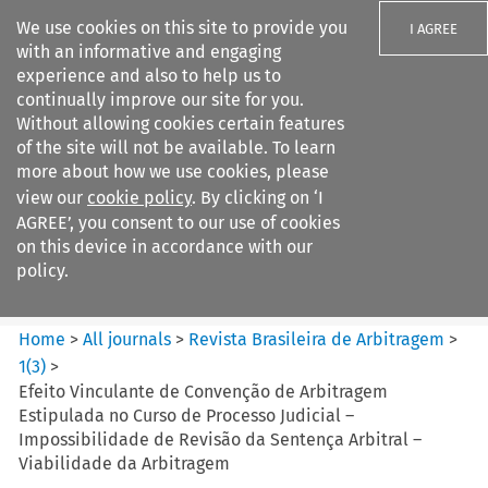
We use cookies on this site to provide you
I AGREE
with an informative and engaging
experience and also to help us to
continually improve our site for you.
Without allowing cookies certain features
of the site will not be available. To learn
Search filters
more about how we use cookies, please
Search content but
view our
cookie policy
. By clicking on ‘I
Revista Brasileira de
AGREE’, you consent to our use of cookies
Arbitragem
on this device in accordance with our
policy.
Citation search
Home
>
All journals
>
Revista Brasileira de Arbitragem
>
1
(
3
)
>
Efeito Vinculante de Convenção de Arbitragem
Estipulada no Curso de Processo Judicial –
Impossibilidade de Revisão da Sentença Arbitral –
Viabilidade da Arbitragem