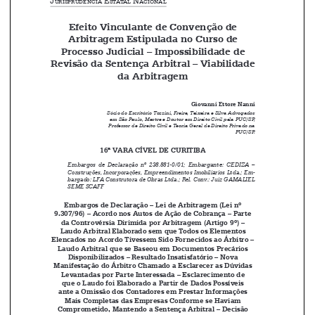
Efeito Vinculante de Convenção de 






Arbitragem Estipulada no Curso de 

Processo Judicial – Impossibilidade de 

Revisão da Sentença Arbitral – Viabilidade 

da Arbitragem


Giovanni Ettore Nanni
Sócio do Escritório Tozzini, Freire, Teixeira e Silva Advogados 

em São Paulo, Mestre e Doutor em Direito Civil pela PUC/SP, 

Professor de Direito Civil e Teoria Geral de Direito Privado na 

PUC/SP.


16ª VARA CÍVEL DE CURITIBA

Embargos de Declaração nº 238.881-0/01; Embargante: CEDIZA – 

Construções, Incorporações, Empreendimentos Imobiliários Ltda.; Em
-



bargado: LFA Construtora de Obras Ltda.; Rel. Conv.: Juiz GAMALIEL 

SEME SCAFF

Embargos de Declaração – Lei de Arbitragem (Lei nº 

9.307/96) – Acordo nos Autos de Ação de Cobrança – Parte 

da Controvérsia Dirimida por Arbitragem (Artigo 9º) – 


Laudo Arbitral Elaborado sem que Todos os Elementos 

Elencados no Acordo Tivessem Sido Fornecidos ao Árbitro – 

Laudo Arbitral que se Baseou em Documentos Precários 

Disponibilizados – Resultado Insatisfatório – Nova 

Manifestação do Árbitro Chamado a Esclarecer as Dúvidas 


Levantadas por Parte Interessada – Esclarecimento de 

que o Laudo foi Elaborado a Partir de Dados Possíveis 

ante a Omissão dos Contadores em Prestar Informações 