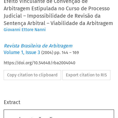
Efeito Vinculante de Convenção de
Arbitragem Estipulada no Curso de Processo
Judicial – Impossibilidade de Revisão da
Sentença Arbitral – Viabilidade da Arbitragem
Giovanni Ettore Nanni
Revista Brasileira de Arbitragem
Volume
1
,
Issue 3
(
2004
) pp.
144
–
169
https://doi.org/10.54648/rba2004040
Copy citation to clipboard
Export citation to RIS
Extract
J
 E
 N
URISPRUDÊNCIA
STATAL
ACIONAL