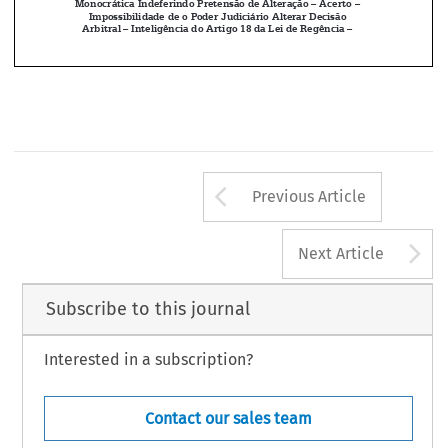

Mais Completas das Empresas Conforme se Haviam 

Comprometido, Mantendo a Sentença Arbitral – Decisão 

Monocrática Indeferindo Pretensão de Alteração – Acerto – 
Impossibilidade de o Poder Judiciário Alterar Decisão 
Arbitral – Inteligência do Artigo 18 da Lei de Regência – 
Arrow button us
Previous Article
A
Next Article
Subscribe to this journal
Interested in a subscription?
Contact our sales team