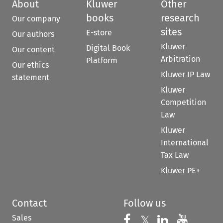
About
Kluwer
Other
books
research
Our company
sites
E-store
Our authors
Kluwer
Digital Book
Our content
Arbitration
Platform
Our ethics
Kluwer IP Law
statement
Kluwer
Competition
Law
Kluwer
International
Tax Law
Kluwer PE+
Contact
Follow us
Sales
Follow us on 
Follow us on Fac
𝕏
Follow us 
Follow