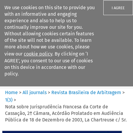
We use cookies on this site to provide you
I AGREE
with an informative and engaging
experience and also to help us to
continually improve our site for you.
Without allowing cookies certain features
of the site will not be available. To learn
Search filters
more about how we use cookies, please
Search content but
view our
cookie policy
. By clicking on ‘I
Revista Brasileira de
AGREE’, you consent to our use of cookies
Arbitragem
on this device in accordance with our
policy.
Citation search
Home
>
All journals
>
Revista Brasileira de Arbitragem
>
1
(
3
)
>
Nota sobre Jurisprudência Francesa da Corte de
Cassação, 2ª Câmara, Acórdão Prolatado em Audiência
Pública de 18 de Dezembro de 2003, La Chartreuse c/ Sr.