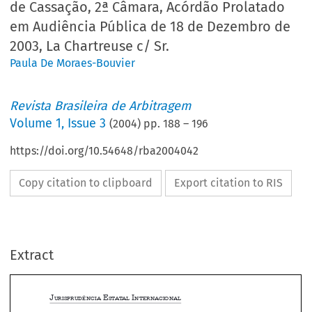
de Cassação, 2ª Câmara, Acórdão Prolatado
em Audiência Pública de 18 de Dezembro de
2003, La Chartreuse c/ Sr.
Paula De Moraes-Bouvier
Revista Brasileira de Arbitragem
Volume
1
,
Issue 3
(
2004
) pp.
188
–
196
https://doi.org/10.54648/rba2004042
Copy citation to clipboard
Export citation to RIS
Extract
J
 E
 I
URISPRUDÊNCIA
STATAL
NTERNACIONAL
Nota sobre Jurisprudência Francesa da 





