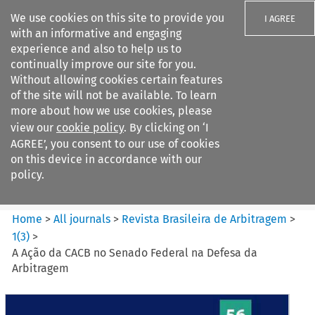
We use cookies on this site to provide you
I AGREE
with an informative and engaging
experience and also to help us to
continually improve our site for you.
Without allowing cookies certain features
of the site will not be available. To learn
Search filters
more about how we use cookies, please
Search content but
view our
cookie policy
. By clicking on ‘I
Revista Brasileira de
AGREE’, you consent to our use of cookies
Arbitragem
on this device in accordance with our
policy.
Citation search
Home
>
All journals
>
Revista Brasileira de Arbitragem
>
1
(
3
)
>
A Ação da CACB no Senado Federal na Defesa da
Arbitragem