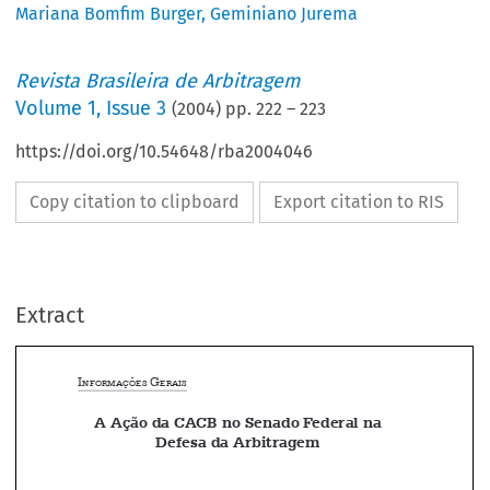
Mariana Bomfim Burger
,
Geminiano Jurema
Revista Brasileira de Arbitragem
Volume
1
,
Issue 3
(
2004
) pp.
222
–
223
https://doi.org/10.54648/rba2004046
Copy citation to clipboard
Export citation to RIS
Extract
I
 G
NFORMAÇÕES
ERAIS
A Ação da CACB no Senado Federal na 




Defesa da Arbitragem


GEMINIANO JUREMA