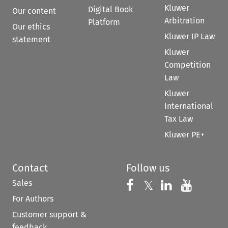
Kluwer
Digital Book
Our content
Arbitration
Platform
Our ethics
Kluwer IP Law
statement
Kluwer
Competition
Law
Kluwer
International
Tax Law
Kluwer PE+
Contact
Follow us
Sales
Follow us on 
Follow us on Fac
𝕏
Follow us 
Follow
For Authors
Customer support &
feedback