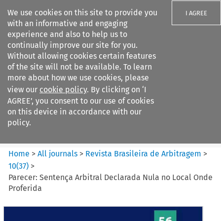
We use cookies on this site to provide you
I AGREE
with an informative and engaging
experience and also to help us to
continually improve our site for you.
Without allowing cookies certain features
of the site will not be available. To learn
Search filters
more about how we use cookies, please
Search content but
view our
cookie policy
. By clicking on ‘I
Revista Brasileira de
AGREE’, you consent to our use of cookies
Arbitragem
on this device in accordance with our
policy.
Citation search
Home
>
All journals
>
Revista Brasileira de Arbitragem
>
10
(
37
)
>
Parecer: Sentença Arbitral Declarada Nula no Local Onde
Proferida