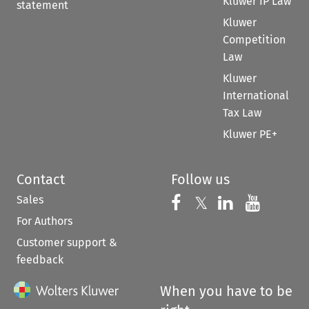
Kluwer IP Law
statement
Kluwer
Competition
Law
Kluwer
International
Tax Law
Kluwer PE+
Contact
Follow us
Sales
Follow us on 
Follow us on Fac
𝕏
Follow us 
Follow
For Authors
Customer support &
feedback
When you have to be