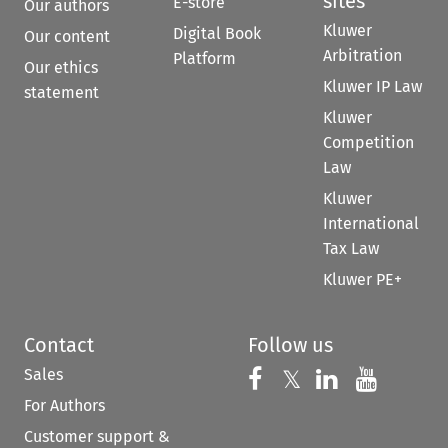
sites
E-store
Our authors
Kluwer
Digital Book
Our content
Arbitration
Platform
Our ethics
Kluwer IP Law
statement
Kluwer
Competition
Law
Kluwer
International
Tax Law
Kluwer PE+
Contact
Follow us
Sales
Follow us on 
Follow us on Fac
𝕏
Follow us 
Follow
For Authors
Customer support &