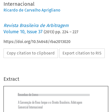
Internacional
Ricardo de Carvalho Aprigliano
Revista Brasileira de Arbitragem
Volume
10
,
Issue 37
(
2013
) pp.
224
–
227
https://doi.org/10.54648/rba2013020
Copy citation to clipboard
Export citation to RIS
Extract
Resenhas de Livros
A Convenção de Nova Iorque e o Direito Brasileiro. Arbitragem 

Comercial Internacional


Coordenadores: Selma Lemes e Arnoldo Wald