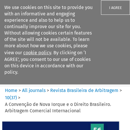
We use cookies on this site to provide you
I AGREE
with an informative and engaging
experience and also to help us to
continually improve our site for you.
Without allowing cookies certain features
of the site will not be available. To learn
Search filters
more about how we use cookies, please
Search content but
view our
cookie policy
. By clicking on ‘I
Revista Brasileira de
AGREE’, you consent to our use of cookies
Arbitragem
on this device in accordance with our
policy.
Citation search
Home
>
All journals
>
Revista Brasileira de Arbitragem
>
10
(
37
)
>
A Convenção de Nova Iorque e o Direito Brasileiro.
Arbitragem Comercial Internacional