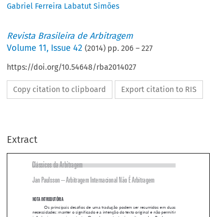
Gabriel Ferreira Labatut Simões
Revista Brasileira de Arbitragem
Volume
11
,
Issue 42
(
2014
) pp.
206
–
227
https://doi.org/10.54648/rba2014027
Copy citation to clipboard
Export citation to RIS
Extract
Clássicos da Arbitragem
Jan Paulsson – Arbitragem Internacional Não É Arbitragem


NOTA INTRODUTÓRIA
Os  principais  desafios  de  uma  tradução  podem  ser  resumidos  em  duas  

necessidades: manter o significado e a intenção do texto original e não permitir 

influências pessoais no texto. Quando esse texto é escrito por Jan Paulsson, a 

tarefa parece ser um pouco mais desafiadora, e proporcionalmente mais inte-