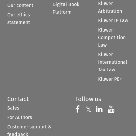
Kluwer
Digital Book
Our content
Arbitration
Platform
Our ethics
Kluwer IP Law
statement
Kluwer
Competition
Law
Kluwer
International
Tax Law
Kluwer PE+
Contact
Follow us
Sales
Follow us on 
Follow us on Fac
𝕏
Follow us 
Follow
For Authors
Customer support &
feedback