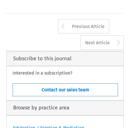
Arrow button us
Previous Article
A
Next Article
Subscribe to this journal
Interested in a subscription?
Contact our sales team
Browse by practice area
Arbitration, Litigation & Mediation