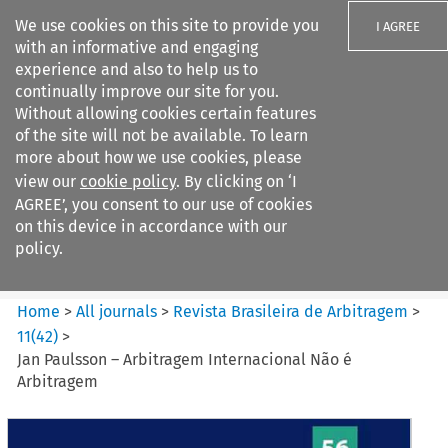
We use cookies on this site to provide you
I AGREE
with an informative and engaging
experience and also to help us to
continually improve our site for you.
Without allowing cookies certain features
of the site will not be available. To learn
Search filters
more about how we use cookies, please
Search content but
view our
cookie policy
. By clicking on ‘I
Revista Brasileira de
AGREE’, you consent to our use of cookies
Arbitragem
on this device in accordance with our
policy.
Citation search
Home
>
All journals
>
Revista Brasileira de Arbitragem
>
11
(
42
)
>
Jan Paulsson – Arbitragem Internacional Não é
Arbitragem