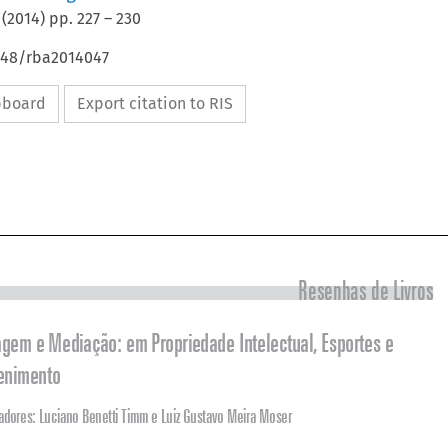
(
2014
) pp.
227
–
230
4648/rba2014047
ipboard
Export citation to RIS



Resenhas de Livros

Arbitragem e Mediação: em Propriedade Intelectual, Esportes e 