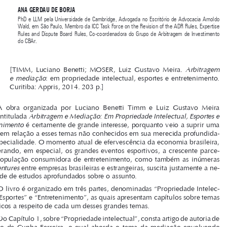
Entretenimento


Coordenadores: Luciano Benetti Timm e Luiz Gustavo Meira Moser



ANA GERDAU DE BORJA
PhD  e  LLM  pela  Universidade  de  Cambridge,  Advogada  no  Escritório  de  Advocacia  Arnoldo  
Wald, em São Paulo, Membro da ICC Task Force on the Revision of the ADR Rules, Expertise 
Rules  and  Dispute  Board  Rules,  Co-coordenadora  do  Grupo  de  Arbitragem  de  Investimento  
do CBAr.




Arbitragem 
[TIMM,  Luciano  Benetti;  MOSER,  Luiz  Gustavo  Meira.  

e mediação
: em propriedade intelectual, esportes e entretenimento. 
Curitiba: Appris, 2014. 203 p.]

A  obra  organizada  por  Luciano  Benetti  Timm  e  Luiz  Gustavo  Meira  


Arbitragem e Mediação: Em Propriedade Intelectual, Esportes e 
Moser intitulada 
Entretenimento

 é certamente de grande interesse, porquanto veio a suprir uma 

lacuna em relação a esses temas não conhecidos em sua merecida profundida
-


de e especialidade. O momento atual de efervescência da economia brasileira, 

considerando,  em  especial,  os  grandes  eventos  esportivos,  a  crescente  parce-
la  da  população  consumidora  de  entretenimento,  como  também  as  inúmeras  

joint-ventures
 entre empresas brasileiras e estrangeiras, suscita justamente a ne-

cessidade de estudos aprofundados sobre o assunto. 


O livro é organizado em três partes, denominadas “Propriedade Intelec-
tual”, “Esportes” e “Entretenimento”, as quais apresentam capítulos sobre temas 

específicos a respeito de cada um desses grandes temas.

Do Capítulo 1, sobre “Propriedade intelectual”, consta artigo de autoria de 
Gonçalo  de  Cunha  Ferreira,  o  qual  aborda  o  tema  da  mediação  envolvendo  

marcas e patentes. O autor apresenta uma distinção entre direitos da proprieda-

de intelectual de característica contratual e registral. Segundo ele, os primeiros 
são  aqueles  de  característica  contratual  concernentes  a  questões  econômicas  

e.g.
e  patrimoniais  (
  licenciamento  de  direitos,  contratos  de  franquia  e  distri-