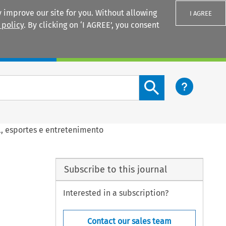
 improve our site for you. Without allowing
I AGREE
 policy
. By clicking on ‘I AGREE’, you consent
Login
Search content button
, esportes e entretenimento
Subscribe to this journal
Interested in a subscription?
Contact our sales team