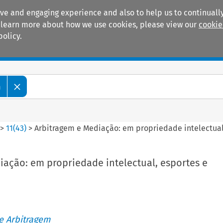
ive and engaging experience and also to help us to continually
 To learn more about how we use cookies, please view our
cookie
policy.
Manuals
Practice areas
m
>
11
(
43
)
>
Arbitragem e Mediação: em propriedade intelectual
iação: em propriedade intelectual, esportes e
de Arbitragem