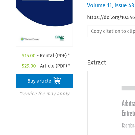
Volume
11
,
Issue 43
https://doi.org/10.5
Copy citation to cl
$
15.00
- Rental (PDF) *
Extract
$
29.00
- Article (PDF) *
Buy article
*service fee may apply