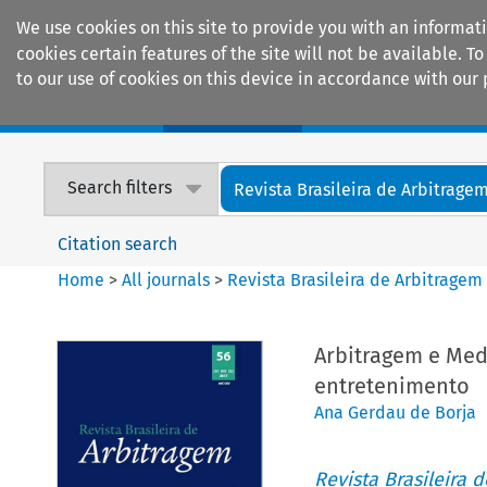
We use cookies on this site to provide you with an informat
cookies certain features of the site will not be available.
to our use of cookies on this device in accordance with our 
Home
Journals
Encyclopaedias
Search filters
Revista Brasileira de Arbitrage
Citation search
Home
>
All journals
>
Revista Brasileira de Arbitragem
Arbitragem e Med
entretenimento
Ana Gerdau de Borja
Revista Brasileira 