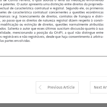

buição), ao passo que os direitos de natureza registral dizem respeito à consti-
tuição, modificação ou extinção de direitos, questões normalmente atribuídas 

aos Estados. Salienta o autor que esses últimos suscitam discussão quanto à sua 

arbitrabilidade,  mencionando  a  posição  da  OMPI,  a  qual  não  distingue  entre  
questões registráveis e não registráveis, desde que haja consentimento à arbitra-

gem pelas partes envolvidas.









Arrow button used 
Previous Article
Next Ar