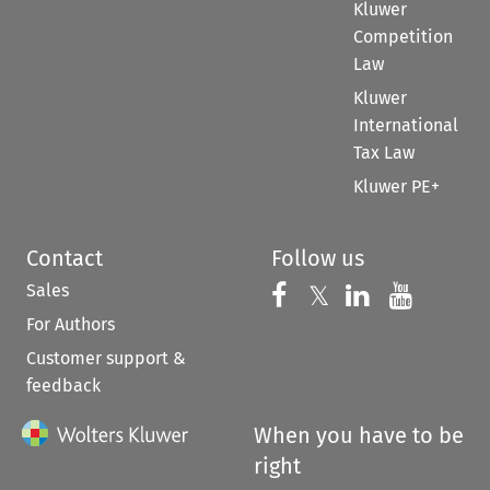
Kluwer
Competition
Law
Kluwer
International
Tax Law
Kluwer PE+
Contact
Follow us
Sales
Follow us on 
Follow us on Fac
𝕏
Follow us 
Follow
For Authors
Customer support &
feedback
When you have to be
right