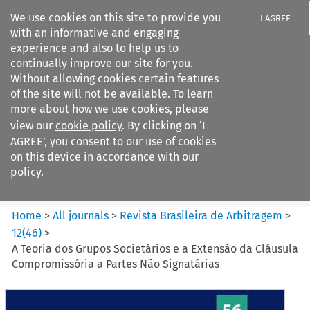
We use cookies on this site to provide you
I AGREE
with an informative and engaging
experience and also to help us to
continually improve our site for you.
Without allowing cookies certain features
of the site will not be available. To learn
Search filters
more about how we use cookies, please
Search content but
view our
cookie policy
. By clicking on ‘I
Revista Brasileira de
AGREE’, you consent to our use of cookies
Arbitragem
on this device in accordance with our
policy.
Citation search
Home
>
All journals
>
Revista Brasileira de Arbitragem
>
12
(
46
)
>
A Teoria dos Grupos Societários e a Extensão da Cláusula
Compromissória a Partes Não Signatárias