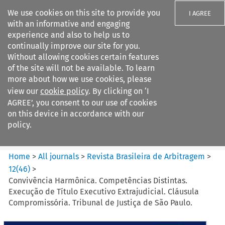
We use cookies on this site to provide you
I AGREE
with an informative and engaging
experience and also to help us to
continually improve our site for you.
Without allowing cookies certain features
of the site will not be available. To learn
Search filters
more about how we use cookies, please
Search content but
view our
cookie policy
. By clicking on ‘I
Revista Brasileira de
AGREE’, you consent to our use of cookies
Arbitragem
on this device in accordance with our
policy.
Citation search
Home
>
All journals
>
Revista Brasileira de Arbitragem
>
12
(
46
)
>
Convivência Harmônica. Competências Distintas.
Execução de Título Executivo Extrajudicial. Cláusula
Compromissória. Tribunal de Justiça de São Paulo.