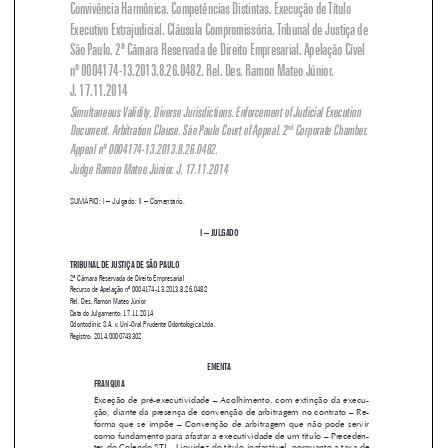

São Paulo. 2ª Câmara Reservada de Direito Empresarial. Apelação Cível 

nº 0004174-13.2013.8.26.0482. Rel. Des. Ramon Mateo Júnior. 

J. 17.11.2014

Simultaneous Validity. Diverse Jurisdictions. Enforcement of Judicial Execution 

Document. Arbitration Clause. São Paulo Court of Appeal. 2
 Corporate Chamber. 
nd




Appeal nº 0004174-13.2013.8.26.0482. 

Judge Ramon Mateo Júnior. J. 17.11.2014

SUMÁRIO: I – Julgado; II – Comentário.

I – JU
lgado



TRIBUNAL DE JUSTIÇA DE SÃO PAULO

2ª Câmara Reservada de Direito Empresarial

Recurso de Apelação nº 0004174-13.2013.8.26.0482


Rel. Des. Ramon Mateo Júnior



Data do Julgamento: 17.11.2014

Odontoclinic S.A. 
 Uni-Oral Prudente Odontológica Ltda.
v.
Registro: 2014.0000743302


ementa

FRANQUIA


Exceção de pré-executividade – Acolhimento, com extinção da execu-

ção, diante da presença de convenção de arbitragem no contrato – Re-