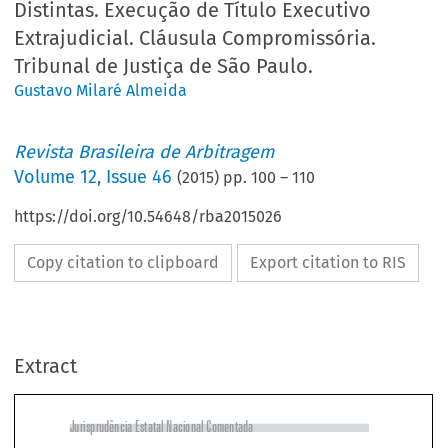
Distintas. Execução de Título Executivo
Extrajudicial. Cláusula Compromissória.
Tribunal de Justiça de São Paulo.
Gustavo Milaré Almeida
Revista Brasileira de Arbitragem
Volume
12
,
Issue 46
(
2015
) pp.
100
–
110
https://doi.org/10.54648/rba2015026
Copy citation to clipboard
Export citation to RIS
Extract
Jurisprudência Estatal Nacional Comentada
Convivência Harmônica. Competências Distintas. Execução de Título 

Executivo Extrajudicial. Cláusula Compromissória. Tribunal de Justiça de 