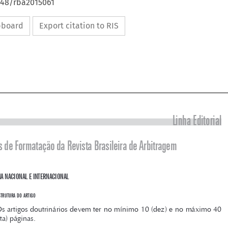
4648/rba2015061
ipboard
Export citation to RIS


Linha Editorial

Normas de Formatação da Revista brasileira de Arbitragem




1 DOUTRINA NACIONAL E INTERNACIONAL
