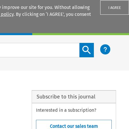
 improve our site for you. Without allowing
I AGREE
 policy
. By clicking on ‘I AGREE’, you consent
Login
Search content button
Subscribe to this journal
Interested in a subscription?
Contact our sales team