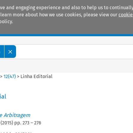
ive and engaging experience and also to help us to continually
 To learn more about how we use cookies, please view our
cookie
policy.
Manuals
Practice areas
m
>
12
(
47
)
>
Linha Editorial
ial
de Arbitragem
(
2015
) pp.
273
–
276