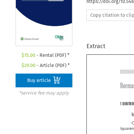
https://doi.org/10.5
Copy citation to cl
Extract
$
15.00
- Rental (PDF) *
$
29.00
- Article (PDF) *
Buy article
*service fee may apply
