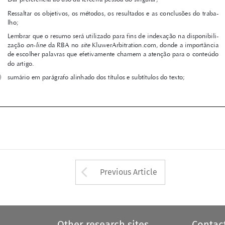
on-line
site
zação 
 da RBA no 
 KluwerArbitration.com, donde a importância 
de escolher palavras que efetivamente chamem a atenção para o conteúdo 













do artigo.

d) 
sumário em parágrafo alinhado dos títulos e subtítulos do texto;






















Arrow button used 
Previous Article
Other research sites
Contac