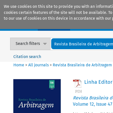
We use cookies on this site to provide you with an informat
cookies certain features of the site will not be available.
to our use of cookies on this device in accordance with our 
Home
Journals
Encyclopaedias
Search filters
Revista Brasileira de Arbitrage
Citation search
Home
>
All journals
>
Revista Brasileira de Arbitragem
Linha Editor
Revista Brasileira 
Volume
12
,
Issue 47