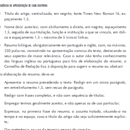
e
Strutura
do
artigo






Os artigos doutrinários devem ter no mínimo 10 (dez) e no máximo 40 
(quarenta) páginas.


S

equêNcia
de
apreSeNtação
de
cada
doutriNa
a) 
Título do artigo, centralizado, em negrito, fonte Times New Roman 16, es-


paçamento 1,5;

b) 
Nome do(s) autor(es), com alinhamento à direita, em negrito, espaçamento 

1,5, seguido de sua titulação, função e instituição a que se vincula, em itáli-
co e espaçamento 1,5 – máximo de 5 (cinco) linhas;


c) 
Resumo bilíngue, obrigatoriamente em português e inglês, com, no máximo, 

250 palavras, consistindo na apresentação concisa do texto, destacando os 

seus  aspectos  de  maior  relevância.  Caso  o  autor  não  tenha  conhecimento  
das  línguas  inglesa  ou  portuguesa  para  fins  de  elaboração  do  resumo,  o  

abstract
Conselho de Redação fica à disposição para sugerir o resumo ou 
.



Na elaboração do resumo, deve-se:

•	 Apresentar	
o	 resumo	
precedendo	
o	 texto.	
Redigir	
em	  um	  único	
parágrafo,	
em entrelinhamento 1,5, sem recuo de parágrafo;











•	 Redigir	com	frases	completas,	e	não	com	sequência	de	títulos;

•	 Empregar	termos	geralmente	aceitos,	e	não	apenas	os	de	uso	particular;

•	 Expressar,	
na	  primeira	
frase	   do	  resumo,	
o	 assunto	
tratado,	
situando-o	
no	
tempo e no espaço, caso o título do artigo não seja suficientemente explíci-

to;
•	 Dar	preferência	ao	uso	da	terceira	pessoa	do	singular;












•	 Ressaltar	
os	  objetivos,	
os	  métodos,	
os	  resultados	
e	 as	 conclusões	
do	  traba
-
lho;

•	 Lembrar	
que	  o	 resumo	
será	   utilizado	
para	   fins	  de	  indexação	
na	  disponibili
-
