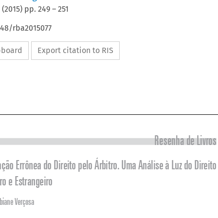
(
2015
) pp.
249
–
251
648/rba2015077
ipboard
Export citation to RIS



Resenha de Livros

A Aplicação Errônea do Direito pelo Árbitro. Uma Análise à Luz do Direito 