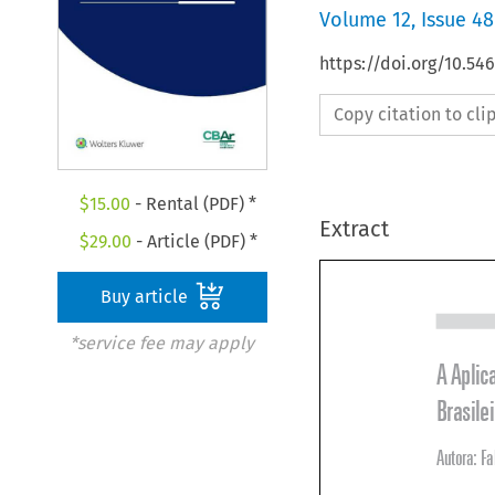
Volume
12
,
Issue 48
https://doi.org/10.54
Copy citation to cl
$
15.00
- Rental (PDF) *
Extract
$
29.00
- Article (PDF) *
Buy article
*service fee may apply