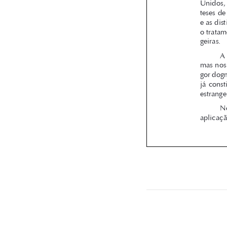

