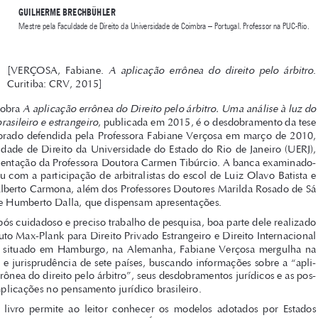

brasileiro e Estrangeiro

Autora: Fabiane Verçosa
GUILhERME BREChBÜhLER



Mestre pela Faculdade de Direito da Universidade de Coimbra – Portugal. Professor na PUC-Rio.

A  aplicação  errônea  do  direito  pelo  árbitro
[VERÇOSA,  Fabiane.  
. 


Curitiba: CRV, 2015]


A aplicação errônea do Direito pelo árbitro. Uma análise à luz do 
A obra 

Direito brasileiro e estrangeiro
, publicada em 2015, é o desdobramento da tese 

de doutorado defendida pela Professora Fabiane Verçosa em março de 2010, 
na Faculdade de Direito da Universidade do Estado do Rio de Janeiro (UERJ), 

sob a orientação da Professora Doutora Carmen Tibúrcio. A banca examinado-

ra contou com a participação de arbitralistas do escol de Luiz Olavo Batista e 

Carlos Alberto Carmona, além dos Professores Doutores Marilda Rosado de Sá 
Ribeiro e Humberto Dalla, que dispensam apresentações.

Após cuidadoso e preciso trabalho de pesquisa, boa parte dele realizado 

no Instituto Max-Plank para Direito Privado Estrangeiro e Direito Internacional 
Privado, situado em Hamburgo, na Alemanha, Fabiane Verçosa mergulha na 

doutrina e jurisprudência de sete países, buscando informações sobre a “apli-

cação errônea do direito pelo árbitro”, seus desdobramentos jurídicos e as pos-
síveis implicações no pensamento jurídico brasileiro.

O  livro  permite  ao  leitor  conhecer  os  modelos  adotados  por  Estados  

Unidos, Reino Unido, Alemanha, Itália, Áustria, Suíça e França para as hipó-

teses de anulação de sentenças arbitrais, bem como compreender as nuances 
e as distinções que cada um dos ordenamentos jurídicos analisados criou para 

o tratamento do reconhecimento ou afastamento de sentenças arbitrais estran-