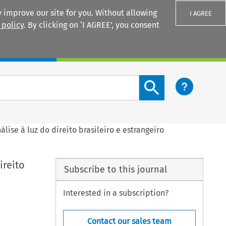
 improve our site for you. Without allowing
I AGREE
 policy
. By clicking on ‘I AGREE’, you consent
Login
Search content button
lise à luz do direito brasileiro e estrangeiro
ireito
Subscribe to this journal
Interested in a subscription?
Contact our sales team