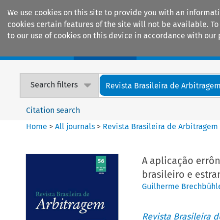
We use cookies on this site to provide you with an informat
cookies certain features of the site will not be available.
to our use of cookies on this device in accordance with our 
Home
Journals
Encyclopaedias
Search filters
Revista Brasileira de Arbitrage
Citation search
Home
>
All journals
>
Revista Brasileira de Arbitragem
A aplicação errôn
brasileiro e estra
Guilherme Brechbühl
Revista Brasileira 