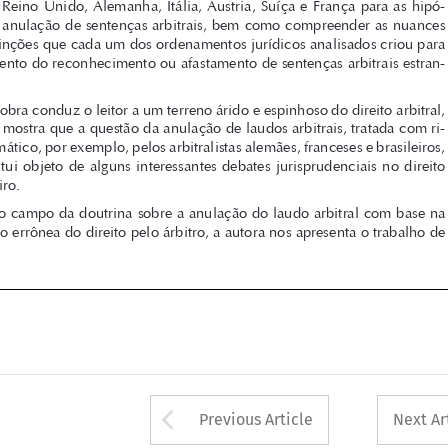

geiras. 


A obra conduz o leitor a um terreno árido e espinhoso do direito arbitral, 
mas nos mostra que a questão da anulação de laudos arbitrais, tratada com ri-

gor dogmático, por exemplo, pelos arbitralistas alemães, franceses e brasileiros, 

já  constitui  objeto  de  alguns  interessantes  debates  jurisprudenciais  no  direito  
estrangeiro.
No campo da doutrina sobre a anulação do laudo arbitral com base na 

aplicação errônea do direito pelo árbitro, a autora nos apresenta o trabalho de 






Arrow button used 
Previous Article
Next Ar