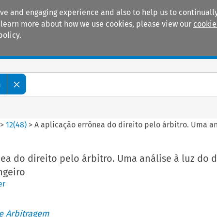
ive and engaging experience and also to help us to continually
 To learn more about how we use cookies, please view our
cookie
policy.
Manuals
Practice areas
m
>
12
(
48
)
>
A aplicação errônea do direito pelo árbitro. Uma aná
ea do direito pelo árbitro. Uma análise à luz do d
ngeiro
er
de Arbitragem