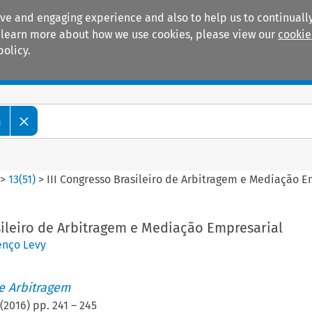
ive and engaging experience and also to help us to continually
 To learn more about how we use cookies, please view our
cookie
policy.
Manuals
Practice areas
m
>
13
(
51
)
>
III Congresso Brasileiro de Arbitragem e Mediação E
sileiro de Arbitragem e Mediação Empresarial
enço Levy
de Arbitragem
(
2016
) pp.
241
–
245