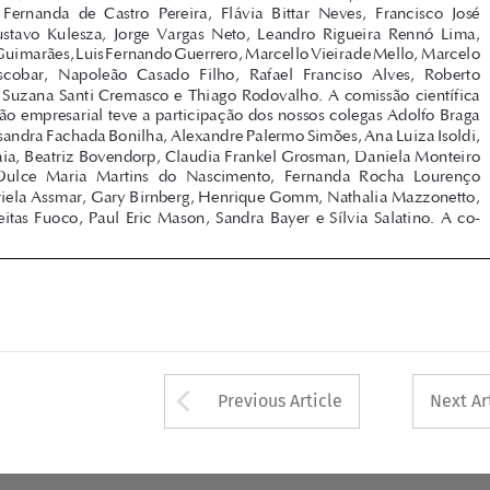
de mediação empresarial teve a participação dos nossos colegas Adolfo Braga 

Neto, Alessandra Fachada Bonilha, Alexandre Palermo Simões, Ana Luiza Isoldi, 

Andrea Maia, Beatriz Bovendorp, Claudia Frankel Grosman, Daniela Monteiro 
Gabbay,  Dulce  Maria  Martins  do  Nascimento,  Fernanda  Rocha  Lourenço  

Levy, Gabriela Assmar, Gary Birnberg, Henrique Gomm, Nathalia Mazzonetto, 

Patrícia Freitas Fuoco, Paul Eric Mason, Sandra Bayer e Sílvia Salatino. A co-







Arrow button used 
Previous Article
Next Ar