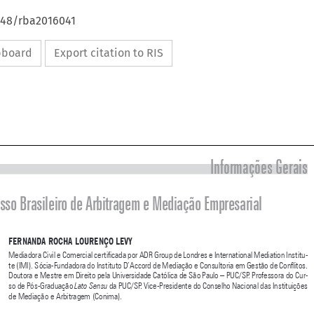
4648/rba2016041
ipboard
Export citation to RIS





Informações Gerais



III Congresso brasileiro de Arbitragem e Mediação Empresarial




FERNANDA ROCHA LOURENÇO LEVy