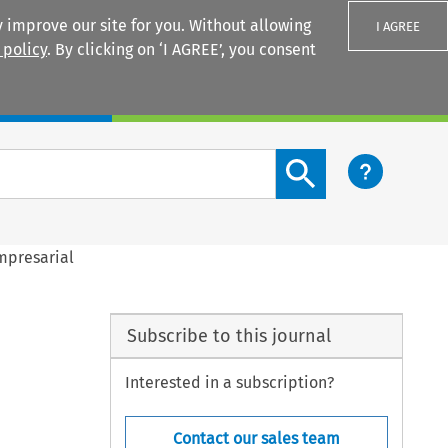
 improve our site for you. Without allowing
I AGREE
 policy
. By clicking on ‘I AGREE’, you consent
Login
Search content button
mpresarial
Subscribe to this journal
Interested in a subscription?
Contact our sales team