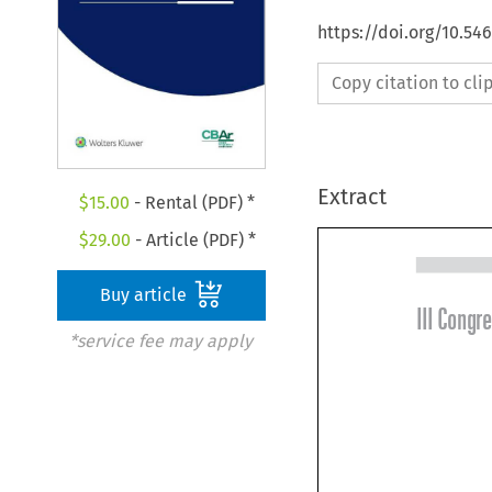
https://doi.org/10.5
Copy citation to cl
Extract
$
15.00
- Rental (PDF) *
$
29.00
- Article (PDF) *
Buy article
*service fee may apply