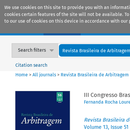
We use cookies on this site to provide you with an informat
cookies certain features of the site will not be available.
to our use of cookies on this device in accordance with our 
Home
Journals
Encyclopaedias
Search filters
Revista Brasileira de Arbitrage
Citation search
Home
>
All journals
>
Revista Brasileira de Arbitragem
III Congresso Bra
Fernanda Rocha Lour
Revista Brasileira 
Volume
13
,
Issue 51