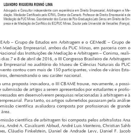
Mediadora Civil e Comercial certificada por ADR Group de Londres e International Mediation Institu
-

te (IMI). Sócia-Fundadora do Instituto D’Accord de Mediação e Consultoria em Gestão de Conflitos. 
Doutora e Mestre em Direito pela Universidade Católica de São Paulo – PUC/SP. Professora do Cur
-


so de Pós-Graduação 
da PUC/SP. Vice-Presidente do Conselho Nacional das Instituições 
Lato Sensu 

de Mediação e Arbitragem (Conima).




LEANDRO RIGUEIRA RENNÓ LIMA
Advogado e Consultor independente com experiência em Direito Empresarial, Arbitragem e Me
-
diação. Mediador Certificado pelo ICFML. Diretor da Camarb. Professor de Direito Empresarial e de 
Mediação da PUC Minas. Coordenador dos Cursos de Pós-Graduação 
 em Direito de Em-
Lato Sensu
presa e de Mediação de Conflitos do IEC/PUC Minas. Doutor pela Université de Versailles (França).


O GEArb – Grupo de Estudos em Arbitragem e o GEMedE – Grupo de 

Estudos em Mediação Empresarial, ambos da PUC Minas, em parceria com o 
Conselho Nacional das Instituições de Mediação e Arbitragem – Conima, reali-

zaram, nos dias 7 e 8 de abril de 2016, o III Congresso Brasileiro de Arbitragem 

e Mediação Empresarial no auditório do Museu de Ciências Naturais da PUC 
Minas. O evento contou com mais de 150 participantes, vindos de vários Esta-

dos brasileiros, demonstrando o seu caráter nacional.

Com uma proposta inovadora, o III CBAME trouxe, novamente, a possi-
bilidade de submissão de artigos a serem apresentados por estudantes e profis-

sionais interessados em desenvolverem pesquisas relacionadas à arbitragem e à 

mediação empresarial. Para tanto, os artigos submetidos passaram pela análise 
de  uma  comissão  científica  avaliadora  composta  por  profissionais  de  grande  

renome na área.

A comissão científica de arbitragem foi composta pelos arbitralistas Ana 

Lúcia Pereira, André A. Cavalcanti Abbud, André Luis Monteiro, Christian Sahb 

Batista  Lopes,  Cláudio  Finkelstein,  Daniel  de  Andrade  Levy,  Daniel  F.  Jacob  
Nogueira,  Fernanda  de  Castro  Pereira,  Flávia  Bittar  Neves,  Francisco  José  
Cahali,  Gustavo  Kulesza,  Jorge  Vargas  Neto,  Leandro  Rigueira  Rennó  Lima, 

Leonardo Guimarães, Luis Fernando Guerrero,  Marcello Vieira de Mello,  Marcelo 

Ricardo  Escobar,  Napoleão  Casado  Filho,  Rafael  Franciso  Alves,  Roberto  

Pasqualin, Suzana Santi Cremasco e Thiago Rodovalho. A comissão científica 