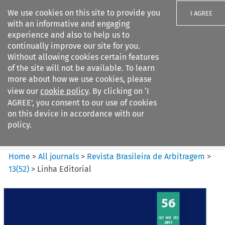
We use cookies on this site to provide you
I AGREE
with an informative and engaging
experience and also to help us to
continually improve our site for you.
Without allowing cookies certain features
of the site will not be available. To learn
Search filters
more about how we use cookies, please
Search content but
view our
cookie policy
. By clicking on ‘I
Revista Brasileira de
AGREE’, you consent to our use of cookies
Arbitragem
on this device in accordance with our
policy.
Citation search
Home
>
All journals
>
Revista Brasileira de Arbitragem
>
13
(
52
)
>
Linha Editorial