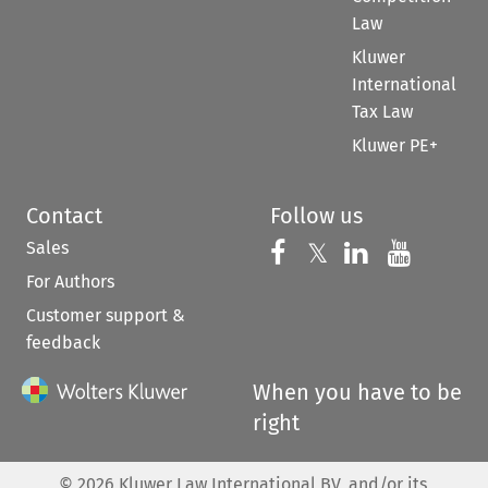
Law
Kluwer
International
Tax Law
Kluwer PE+
Contact
Follow us
Sales
Follow us on 
Follow us on Fac
𝕏
Follow us 
Follow
For Authors
Customer support &
feedback
When you have to be
right
©
2026
Kluwer Law International BV, and/or its