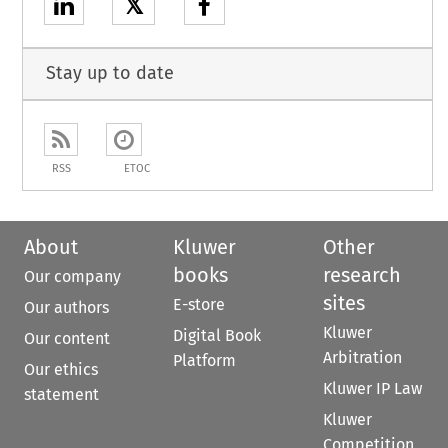
𝕏
Stay up to date
RSS
ETOC
About
Kluwer
Other
books
research
Our company
sites
E-store
Our authors
Kluwer
Digital Book
Our content
Arbitration
Platform
Our ethics
Kluwer IP Law
statement
Kluwer
Competition