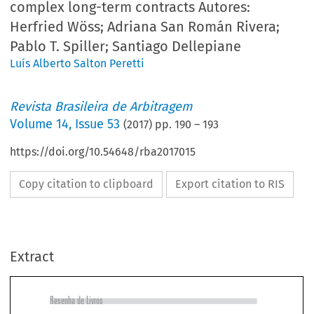
complex long-term contracts Autores:
Herfried Wöss; Adriana San Román Rivera;
Pablo T. Spiller; Santiago Dellepiane
Luís Alberto Salton Peretti
Revista Brasileira de Arbitragem
Volume
14
,
Issue 53
(
2017
) pp.
190
–
193
https://doi.org/10.54648/rba2017015
Copy citation to clipboard
Export citation to RIS
Extract
Resenha de Livros
Damages in International Arbitration under Complex Long-Term 

Contracts