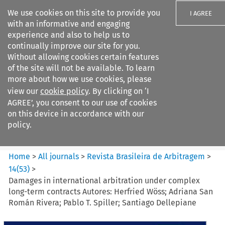
We use cookies on this site to provide you
I AGREE
with an informative and engaging
experience and also to help us to
continually improve our site for you.
Without allowing cookies certain features
of the site will not be available. To learn
Search filters
more about how we use cookies, please
Search content but
view our
cookie policy
. By clicking on ‘I
Revista Brasileira de
AGREE’, you consent to our use of cookies
Arbitragem
on this device in accordance with our
policy.
Citation search
Home
>
All journals
>
Revista Brasileira de Arbitragem
>
14
(
53
)
>
Damages in international arbitration under complex
long-term contracts Autores: Herfried Wöss; Adriana San
Román Rivera; Pablo T. Spiller; Santiago Dellepiane